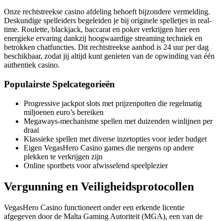
Onze rechtstreekse casino afdeling behoeft bijzondere vermelding.
Deskundige spelleiders begeleiden je bij originele spelletjes in real-
time. Roulette, blackjack, baccarat en poker verkrijgen hier een
energieke ervaring dankzij hoogwaardige streaming techniek en
betrokken chatfuncties. Dit rechtstreekse aanbod is 24 uur per dag
beschikbaar, zodat jij altijd kunt genieten van de opwinding van één
authentiek casino.
Populairste Spelcategorieën
Progressive jackpot slots met prijzenpotten die regelmatig
miljoenen euro’s bereiken
Megaways-mechanisme spellen met duizenden winlijnen per
draai
Klassieke spellen met diverse inzetopties voor ieder budget
Eigen VegasHero Casino games die nergens op andere
plekken te verkrijgen zijn
Online sportbets voor afwisselend speelplezier
Vergunning en Veiligheidsprotocollen
VegasHero Casino functioneert onder een erkende licentie
afgegeven door de Malta Gaming Autoriteit (MGA), een van de