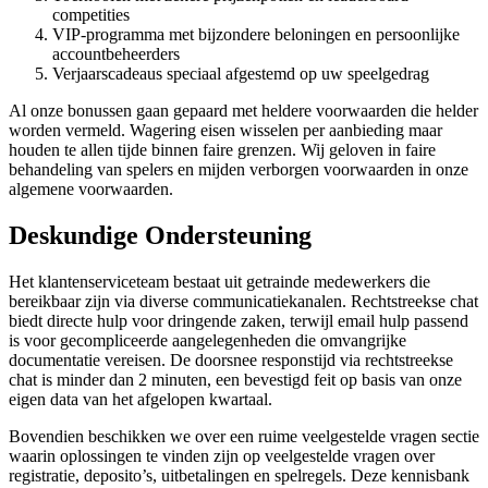
competities
VIP-programma met bijzondere beloningen en persoonlijke
accountbeheerders
Verjaarscadeaus speciaal afgestemd op uw speelgedrag
Al onze bonussen gaan gepaard met heldere voorwaarden die helder
worden vermeld. Wagering eisen wisselen per aanbieding maar
houden te allen tijde binnen faire grenzen. Wij geloven in faire
behandeling van spelers en mijden verborgen voorwaarden in onze
algemene voorwaarden.
Deskundige Ondersteuning
Het klantenserviceteam bestaat uit getrainde medewerkers die
bereikbaar zijn via diverse communicatiekanalen. Rechtstreekse chat
biedt directe hulp voor dringende zaken, terwijl email hulp passend
is voor gecompliceerde aangelegenheden die omvangrijke
documentatie vereisen. De doorsnee responstijd via rechtstreekse
chat is minder dan 2 minuten, een bevestigd feit op basis van onze
eigen data van het afgelopen kwartaal.
Bovendien beschikken we over een ruime veelgestelde vragen sectie
waarin oplossingen te vinden zijn op veelgestelde vragen over
registratie, deposito’s, uitbetalingen en spelregels. Deze kennisbank