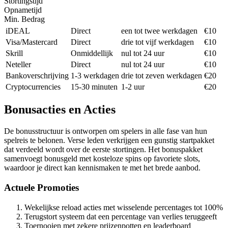
Stortingstijd
Opnametijd
Min. Bedrag
iDEAL
Direct
een tot twee werkdagen
€10
Visa/Mastercard
Direct
drie tot vijf werkdagen
€10
Skrill
Onmiddellijk
nul tot 24 uur
€10
Neteller
Direct
nul tot 24 uur
€10
Bankoverschrijving
1-3 werkdagen
drie tot zeven werkdagen
€20
Cryptocurrencies
15-30 minuten
1-2 uur
€20
Bonusacties en Acties
De bonusstructuur is ontworpen om spelers in alle fase van hun
spelreis te belonen. Verse leden verkrijgen een gunstig startpakket
dat verdeeld wordt over de eerste stortingen. Het bonuspakket
samenvoegt bonusgeld met kosteloze spins op favoriete slots,
waardoor je direct kan kennismaken te met het brede aanbod.
Actuele Promoties
Wekelijkse reload acties met wisselende percentages tot 100%
Terugstort systeem dat een percentage van verlies teruggeeft
Toernooien met zekere prijzenpotten en leaderboard