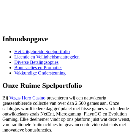
Inhoudsopgave
Het Uitgebreide Spelportfolio
Licentie en Veiligheidsmaatregelen
Diverse Betalingsopties
Bonusacties en Promoties
Vakkundige Ondersteuning
Onze Ruime Spelportfolio
Bij
Vegas Hero Casino
presenteren wij een nauwkeurig
geassembleerde collectie van over dan 2.500 games aan. Onze
catalogus wordt iedere dag geüpdatet met frisse games van leidende
ontwikkelaars zoals NetEnt, Microgaming, PlaynGO en Evolution
Gaming. Elke deelnemer vindt op ons platform juist wat deze wenst,
van traditionele fruitmachines tot geavanceerde videoslot slots met
innovatieve bonusfuncties.