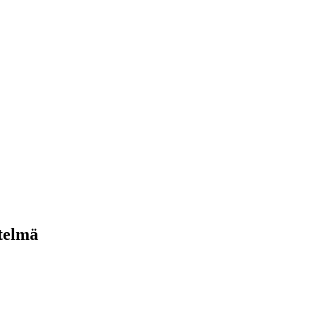
telmä