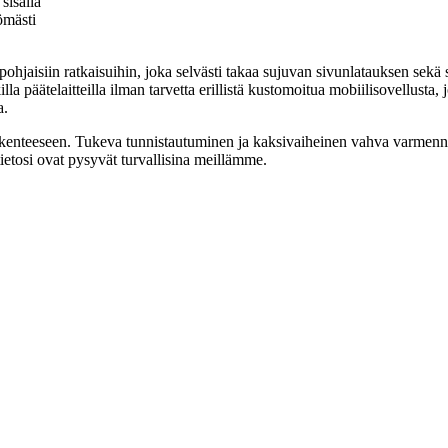
sisällä
ömästi
pohjaisiin ratkaisuihin, joka selvästi takaa sujuvan sivunlatauksen sek
 päätelaitteilla ilman tarvetta erillistä kustomoitua mobiilisovellust
a.
ikenteeseen. Tukeva tunnistautuminen ja kaksivaiheinen vahva varmennus 
 tietosi ovat pysyvät turvallisina meillämme.