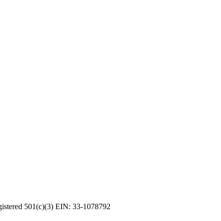
Registered 501(c)(3) EIN: 33-1078792