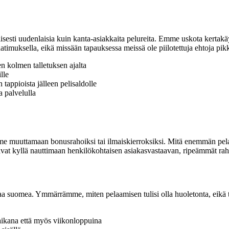
sti uudenlaisia kuin kanta-asiakkaita pelureita. Emme uskota kertakäy
imuksella, eikä missään tapauksessa meissä ole piilotettuja ehtoja pikku
en kolmen talletuksen ajalta
lle
appioista jälleen pelisaldolle
a palvelulla
nemme muuttamaan bonusrahoiksi tai ilmaiskierroksiksi. Mitä enemmän pe
aavat kyllä nauttimaan henkilökohtaisen asiakasvastaavan, ripeämmät rah
vaa suomea. Ymmärrämme, miten pelaamisen tulisi olla huoletonta, eikä 
aikana että myös viikonloppuina