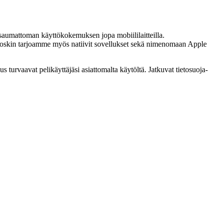
ä saumattoman käyttökokemuksen jopa mobiililaitteilla.
a, joskin tarjoamme myös natiivit sovellukset sekä nimenomaan Apple
turvaavat pelikäyttäjäsi asiattomalta käytöltä. Jatkuvat tietosuoja-