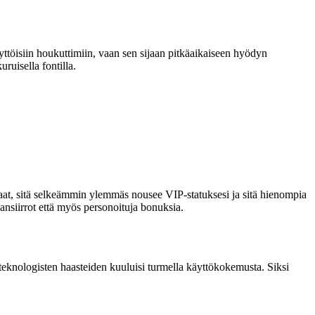
ttöisiin houkuttimiin, vaan sen sijaan pitkäaikaiseen hyödyn
ruisella fontilla.
laat, sitä selkeämmin ylemmäs nousee VIP-statuksesi ja sitä hienompia
ansiirrot että myös personoituja bonuksia.
teknologisten haasteiden kuuluisi turmella käyttökokemusta. Siksi