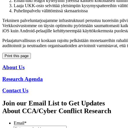
Email-tuki reagoi kyselyihin yleensä kahden kokonaisen tunnin 
Laaja UKK-osio selvittää yleisimpiin kysymyspattereihin välitt
Puhelinpalvelu välittömissä skenaarioissa
Tekninen palveluntarjoajamme infrastruktuuri perustuu tuoreisiin pilvi
Verkkosivustomme on täysin optimoitu pyörimään saumattomasti kaikilla
iOS kuin Android-pelaajille kehittyneempää käyttökokemusta puolest
Pelaajaturvallisuus ei koskaan rajoitu pelkästään monetaareihin rahali
auditoinnit ja neutraalien organisaatioiden arvioinnit varmistavat, että
Print this page
About Us
Research Agenda
Contact Us
Join our Email List to Get Updates
About CCA/Cyber Conflict Research
Email
*