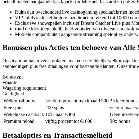
betaallimieten aangaande black jack, roulettespel, baccarat en poker
Ruim dan tweehonderd live casinogaming speeltafels met moede
VIP-tafels inclusief hogere inzetlimieten reikend tot 10000 eur
Exclusieve showspellen inclusief Dream Catcher Live plus Mo
rond de klok toegankelijkheid voorzien van diverse camera-in
Mobiele compatibiliteit aangaande streaming spelopties onder
Bonussen plus Acties ten behoeve van Alle 
Ons team onthalen verse gokkers met een verleidelijk welkomstpakket wa
aanbiedingen plus free draaiingen voor bestaande klanten. Onze tro
Bonustype
Waarde
Wagering requirement
Geldigheid
Welkomstbonus
honderd procent maximaal €500
35 keer bonus
Free spins
200 spins
veertig maal w
Wekelijkse cashback
10% naar €300
Geen inzetvere
Premium reload
vijftig procent tot €1000
30x bonus
Betaalopties en Transactiesnelheid