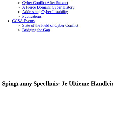
Cyber Conflict After Stuxnet
A Fierce Domain: Cyber History
Addressing Cyber Instability
Publications
CCSA Events
State of the Field of Cyber Conflict
Bridging the Gap
Spingranny Speelhuis: Je Ultieme Handlei