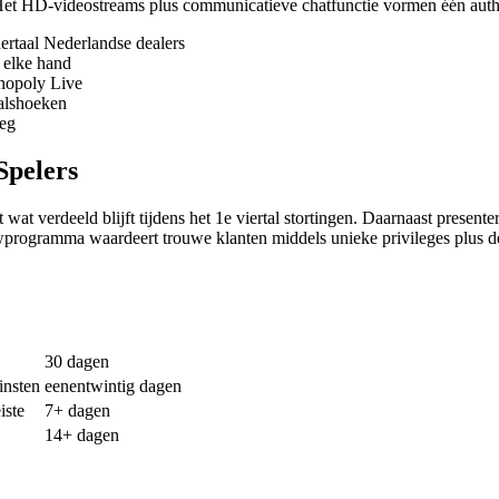
. Het HD-videostreams plus communicatieve chatfunctie vormen één auth
rtaal Nederlandse dealers
o elke hand
nopoly Live
valshoeken
weg
Spelers
t verdeeld blijft tijdens het 1e viertal stortingen. Daarnaast presente
uwprogramma waardeert trouwe klanten middels unieke privileges plus 
30 dagen
insten
eenentwintig dagen
iste
7+ dagen
14+ dagen