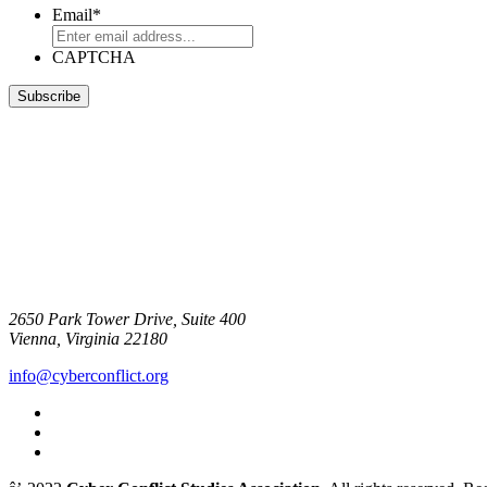
Email
*
CAPTCHA
2650 Park Tower Drive, Suite 400
Vienna, Virginia 22180
info@cyberconflict.org