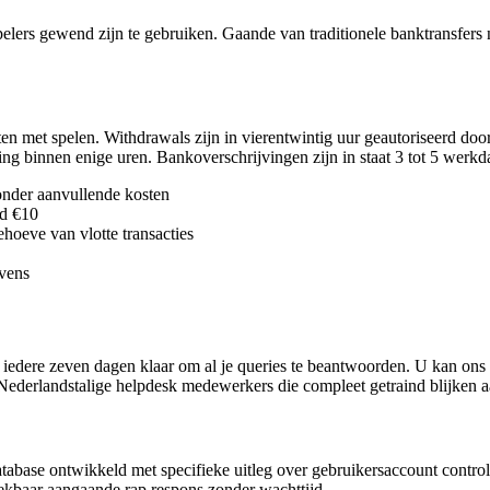
lers gewend zijn te gebruiken. Gaande van traditionele banktransfers n
ten met spelen. Withdrawals zijn in vierentwintig uur geautoriseerd doo
ning binnen enige uren. Bankoverschrijvingen zijn in staat 3 tot 5 wer
onder aanvullende kosten
nd €10
hoeve van vlotte transacties
vens
edere zeven dagen klaar om al je queries te beantwoorden. U kan ons b
Nederlandstalige helpdesk medewerkers die compleet getraind blijken a
tabase ontwikkeld met specifieke uitleg over gebruikersaccount contr
zoekbaar aangaande rap respons zonder wachttijd.