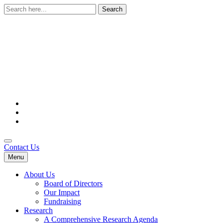
Search
for:
Contact Us
Menu
About Us
Board of Directors
Our Impact
Fundraising
Research
A Comprehensive Research Agenda