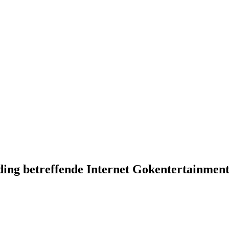
ding betreffende Internet Gokentertainmen