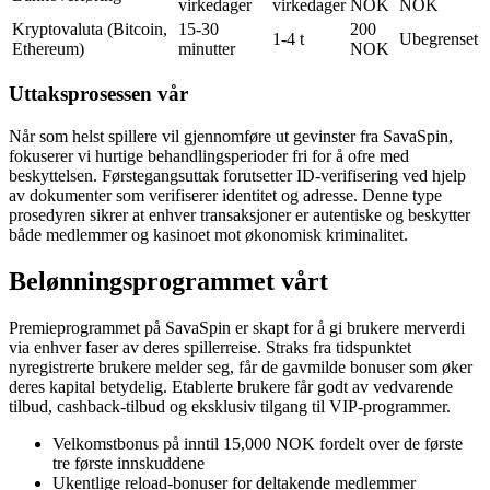
virkedager
virkedager
NOK
NOK
Kryptovaluta (Bitcoin,
15-30
200
1-4 t
Ubegrenset
Ethereum)
minutter
NOK
Uttaksprosessen vår
Når som helst spillere vil gjennomføre ut gevinster fra SavaSpin,
fokuserer vi hurtige behandlingsperioder fri for å ofre med
beskyttelsen. Førstegangsuttak forutsetter ID-verifisering ved hjelp
av dokumenter som verifiserer identitet og adresse. Denne type
prosedyren sikrer at enhver transaksjoner er autentiske og beskytter
både medlemmer og kasinoet mot økonomisk kriminalitet.
Belønningsprogrammet vårt
Premieprogrammet på SavaSpin er skapt for å gi brukere merverdi
via enhver faser av deres spillerreise. Straks fra tidspunktet
nyregistrerte brukere melder seg, får de gavmilde bonuser som øker
deres kapital betydelig. Etablerte brukere får godt av vedvarende
tilbud, cashback-tilbud og eksklusiv tilgang til VIP-programmer.
Velkomstbonus på inntil 15,000 NOK fordelt over de første
tre første innskuddene
Ukentlige reload-bonuser for deltakende medlemmer