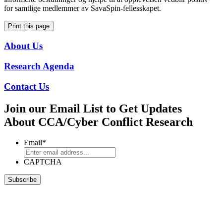
for samtlige medlemmer av SavaSpin-fellesskapet.
Print this page
About Us
Research Agenda
Contact Us
Join our Email List to Get Updates
About CCA/Cyber Conflict Research
Email
*
CAPTCHA