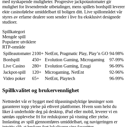
med nyskapende muligheter. Progresive jackpotautomater gir
mulighet for livsendrende utbetalinger, mens spillets bordspill leverer
ekte casinofølelse umiddelbart til boligen ditt. Live spillområdet vår
styres av erfarne dealere som sender i live fra eksklusivt designede
studioer.
Spillkategori
Mengde spill
Populære utviklere
RTP-område
Spilleautomater
2100+
NetEnt, Pragmatic Play, Play’n GO
94-98%
Bordspill
450+
Evolution Gaming, Microgaming
97-99%
Live Casino
280+
Evolution Gaming, Ezugi
96-99%
Jackpot-spill
120+
Microgaming, NetEnt
92-96%
Video poker
65+
NetEnt, Playtech
96-99%
Spillkvalitet og brukervennlighet
Nettstedet vår er bygget med tilpasningsdyktige løsninger som
garanterer topp ytelse på ethvert plattformer. Hvem som helst du
liker å underholde deg på desktop, iPad eller mobil, leverer vi en
sømløs opplevelse fri for reduksjoner på visning eller ytelse.
Innlasting av spill gjennomføres umiddelbart, og navigeringen er
intuitiv slik at brukere fort lokaliserer sine favoritter.