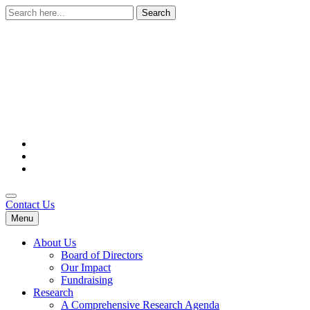
Search
for:
Contact Us
Menu
About Us
Board of Directors
Our Impact
Fundraising
Research
A Comprehensive Research Agenda