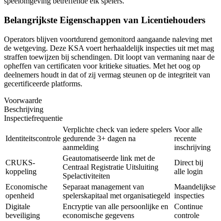
speelomgeving betreffende elk spelers.
Belangrijkste Eigenschappen van Licentiehouders
Operators blijven voortdurend gemonitord aangaande naleving met
de wetgeving. Deze KSA voert herhaaldelijk inspecties uit met mag
straffen toewijzen bij schendingen. Dit loopt van vermaning naar de
opheffen van certificaten voor kritieke situaties. Met het oog op
deelnemers houdt in dat of zij vermag steunen op de integriteit van
gecertificeerde platforms.
Voorwaarde
Beschrijving
Inspectiefrequentie
Verplichte check van iedere spelers
Voor alle
Identiteitscontrole
gedurende 3+ dagen na
recente
aanmelding
inschrijving
Geautomatiseerde link met de
CRUKS-
Direct bij
Centraal Registratie Uitsluiting
koppeling
alle login
Spelactiviteiten
Economische
Separaat management van
Maandelijkse
openheid
spelerskapitaal met organisatiegeld
inspecties
Digitale
Encryptie van alle persoonlijke en
Continue
beveiliging
economische gegevens
controle