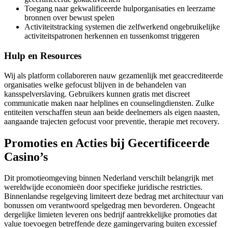
Toegang naar gekwalificeerde hulporganisaties en leerzame
bronnen over bewust spelen
Activiteitstracking systemen die zelfwerkend ongebruikelijke
activiteitspatronen herkennen en tussenkomst triggeren
Hulp en Resources
Wij als platform collaboreren nauw gezamenlijk met geaccrediteerde
organisaties welke gefocust blijven in de behandelen van
kansspelverslaving. Gebruikers kunnen gratis met discreet
communicatie maken naar helplines en counselingdiensten. Zulke
entiteiten verschaffen steun aan beide deelnemers als eigen naasten,
aangaande trajecten gefocust voor preventie, therapie met recovery.
Promoties en Acties bij Gecertificeerde
Casino’s
Dit promotieomgeving binnen Nederland verschilt belangrijk met
wereldwijde economieën door specifieke juridische restricties.
Binnenlandse regelgeving limiteert deze bedrag met architectuur van
bonussen om verantwoord spelgedrag men bevorderen. Ongeacht
dergelijke limieten leveren ons bedrijf aantrekkelijke promoties dat
value toevoegen betreffende deze gamingervaring buiten excessief