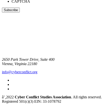
CAPTCHA
2650 Park Tower Drive, Suite 400
Vienna, Virginia 22180
info@cyberconflict.org
â’¸2022
Cyber Conflict Studies Association
. All rights reserved.
Registered 501(c)(3) EIN: 33-1078792