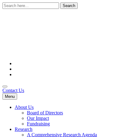
Search
for:
Contact Us
Menu
About Us
Board of Directors
Our Impact
Fundraising
Research
A Comprehensive Research Agenda