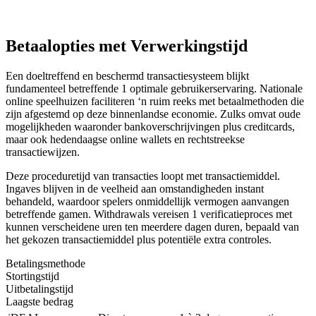
Betaalopties met Verwerkingstijd
Een doeltreffend en beschermd transactiesysteem blijkt
fundamenteel betreffende 1 optimale gebruikerservaring. Nationale
online speelhuizen faciliteren ‘n ruim reeks met betaalmethoden die
zijn afgestemd op deze binnenlandse economie. Zulks omvat oude
mogelijkheden waaronder bankoverschrijvingen plus creditcards,
maar ook hedendaagse online wallets en rechtstreekse
transactiewijzen.
Deze proceduretijd van transacties loopt met transactiemiddel.
Ingaves blijven in de veelheid aan omstandigheden instant
behandeld, waardoor spelers onmiddellijk vermogen aanvangen
betreffende gamen. Withdrawals vereisen 1 verificatieproces met
kunnen verscheidene uren ten meerdere dagen duren, bepaald van
het gekozen transactiemiddel plus potentiële extra controles.
Betalingsmethode
Stortingstijd
Uitbetalingstijd
Laagste bedrag