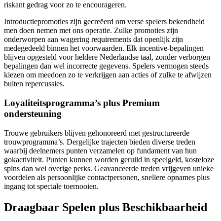
riskant gedrag voor zo te encourageren.
Introductiepromoties zijn gecreëerd om verse spelers bekendheid
men doen nemen met ons operatie. Zulke promoties zijn
onderworpen aan wagering requirements dat openlijk zijn
medegedeeld binnen het voorwaarden. Elk incentive-bepalingen
blijven opgesteld voor heldere Nederlandse taal, zonder verborgen
bepalingen dan wel incorrecte gegevens. Spelers vermogen steeds
kiezen om meedoen zo te verkrijgen aan acties of zulke te afwijzen
buiten repercussies.
Loyaliteitsprogramma’s plus Premium
ondersteuning
Trouwe gebruikers blijven gehonoreerd met gestructureerde
trouwprogramma’s. Dergelijke trajecten bieden diverse treden
waarbij deelnemers punten verzamelen op fundament van hun
gokactiviteit. Punten kunnen worden geruild in speelgeld, kosteloze
spins dan wel overige perks. Geavanceerde treden vrijgeven unieke
voordelen als persoonlijke contactpersonen, snellere opnames plus
ingang tot speciale toernooien.
Draagbaar Spelen plus Beschikbaarheid