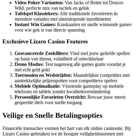
Video Poker Varianten:
Van Jacks of Better tot Deuces
Wild, perfecte mix van tactiek en geluk
Tafelspel Klassiekers:
Alle traditionele favorieeten in
meerdere variaties met uiteenlopende inzetlimieten
Instant Win Games:
Kraskaarten en snelle winnende games
voor wie gek is van directe spanning
Exclusieve Lizaro Casino Features
Geavanceerde Zoekfilters:
Vind snel jouw geliefde spellen
op basis van thema, volatiliteit of ontwikkelaar
Demo Modus:
Test nagenoeg alle games gratis voordat je
met echt geld gokt
Toernooien en Wedstrijden:
Maandelijkse competities met
aantrekkelijke prijzenpotten voor competitieve spelers
Mobiele Optimalisatie:
Vloeiende gameplay op mobiele
telefoons en tablets zonder kwaliteitsvermindering
Persoonlijke Favorieten Overzicht:
Bewaar jouw meest
gespeelde titels voor snelle toegang
Veilige en Snelle Betalingsopties
Financiële transacties vormen het hart van elk online casinosite. Bij
Lizaro Casino gebruiken we de hoogste veiligheidsnormen met