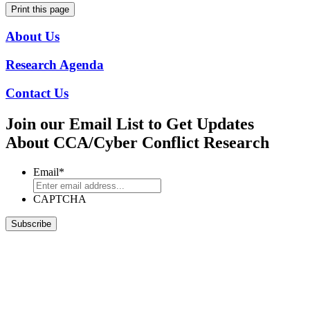
Print this page
About Us
Research Agenda
Contact Us
Join our Email List to Get Updates
About CCA/Cyber Conflict Research
Email
*
CAPTCHA