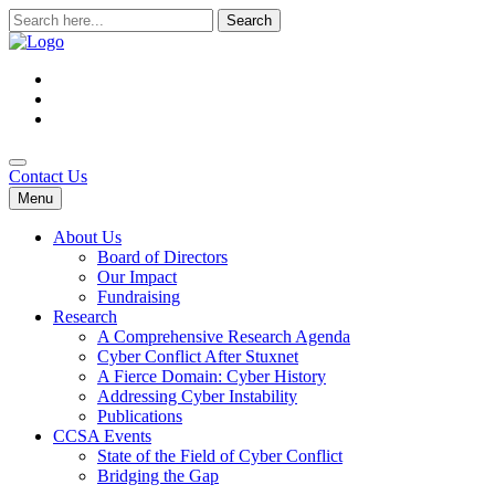
Search
for:
Contact Us
Menu
About Us
Board of Directors
Our Impact
Fundraising
Research
A Comprehensive Research Agenda
Cyber Conflict After Stuxnet
A Fierce Domain: Cyber History
Addressing Cyber Instability
Publications
CCSA Events
State of the Field of Cyber Conflict
Bridging the Gap