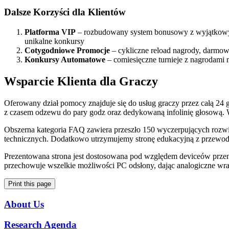
Dalsze Korzyści dla Klientów
Platforma VIP
– rozbudowany system bonusowy z wyjątkowymi
unikalne konkursy
Cotygodniowe Promocje
– cykliczne reload nagrody, darmo
Konkursy Automatowe
– comiesięczne turnieje z nagrodami 
Wsparcie Klienta dla Graczy
Oferowany dział pomocy znajduje się do usług graczy przez całą 24 g
z czasem odzewu do pary godz oraz dedykowaną infolinię głosową. W
Obszerna kategoria FAQ zawiera przeszło 150 wyczerpujących rozwiąz
technicznych. Dodatkowo utrzymujemy stronę edukacyjną z przewodni
Prezentowana strona jest dostosowana pod względem deviceów przen
przechowuje wszelkie możliwości PC odsłony, dając analogiczne wra
Print this page
About Us
Research Agenda