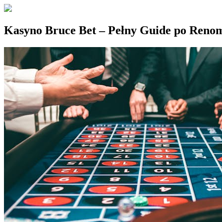
Kasyno Bruce Bet – Pełny Guide po Reno