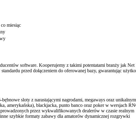
co miesiąc
lny
owy
oducentów software. Kooperujemy z takimi potentatami branży jak Net
sty standardu przed dołączeniem do oferowanej bazy, gwarantując uży
5-bębnowe sloty z narastającymi nagrodami, megaways oraz unikaln
jska, amerykańska), blackjacka, punto banco oraz poker w wersjach R
eń prowadzonych przez wykwalifikowanych dealerów w czasie realnym
 inne szybkie formaty zabawy dla amatorów dynamicznej rozgrywki