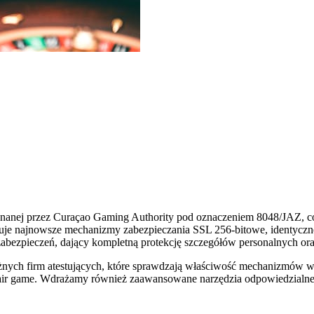
rzyznanej przez Curaçao Gaming Authority pod oznaczeniem 8048/JAZ,
je najnowsze mechanizmy zabezpieczania SSL 256-bitowe, identyczne 
abezpieczeń, dający kompletną protekcję szczegółów personalnych ora
eżnych firm atestujących, które sprawdzają właściwość mechanizmów w
fair game. Wdrażamy również zaawansowane narzędzia odpowiedzialne