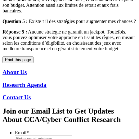
son budget. Attention aussi aux limites de retrait et aux frais
bancaires.
Question 5 :
Existe-t-il des stratégies pour augmenter mes chances ?
Réponse 5 :
Aucune stratégie ne garantit un jackpot. Toutefois,
vous pouvez optimiser votre approche en lisant les règles, en misant
selon les conditions d’éligibilité, en choisissant des jeux avec
meilleure transparence et en gérant strictement votre budget.
Print this page
About Us
Research Agenda
Contact Us
Join our Email List to Get Updates
About CCA/Cyber Conflict Research
Email
*