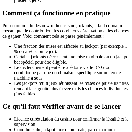
plusieurs jeux.
Comment ça fonctionne en pratique
Pour comprendre les new online casino jackpots, il faut connaître la
mécanique de contribution, les conditions d’activation et les chances
de gagner. Voici comment cela se passe généralement :
Une fraction des mises est affectée au jackpot (par exemple 1
% ou 2 % selon le jeu).
Certains jackpots nécessitent une mise minimale ou un jackpot
bet spécial pour être éligible.
Le déclenchement peut être aléatoire via le RNG ou
conditionné par une combinaison spécifique sur un jeu de
machine à sous.
Les jackpots multi-jeux réunissent les mises de plusieurs titres,
rendant la cagnotte plus élevée mais les chances individuelles
plus faibles.
Ce qu’il faut vérifier avant de se lancer
Licence et régulation du casino pour confirmer la légalité et la
supervision.
Conditions du jackpot : mise minimale, pari maximum,