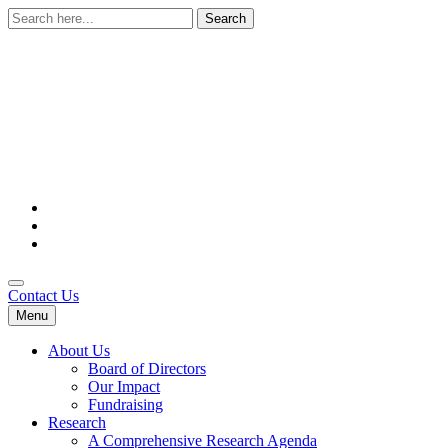
Search
for:
Contact Us
Menu
About Us
Board of Directors
Our Impact
Fundraising
Research
A Comprehensive Research Agenda