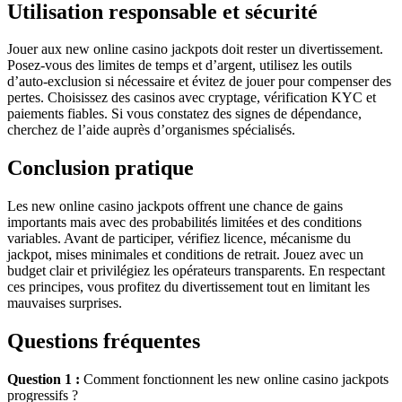
Utilisation responsable et sécurité
Jouer aux new online casino jackpots doit rester un divertissement.
Posez-vous des limites de temps et d’argent, utilisez les outils
d’auto-exclusion si nécessaire et évitez de jouer pour compenser des
pertes. Choisissez des casinos avec cryptage, vérification KYC et
paiements fiables. Si vous constatez des signes de dépendance,
cherchez de l’aide auprès d’organismes spécialisés.
Conclusion pratique
Les new online casino jackpots offrent une chance de gains
importants mais avec des probabilités limitées et des conditions
variables. Avant de participer, vérifiez licence, mécanisme du
jackpot, mises minimales et conditions de retrait. Jouez avec un
budget clair et privilégiez les opérateurs transparents. En respectant
ces principes, vous profitez du divertissement tout en limitant les
mauvaises surprises.
Questions fréquentes
Question 1 :
Comment fonctionnent les new online casino jackpots
progressifs ?