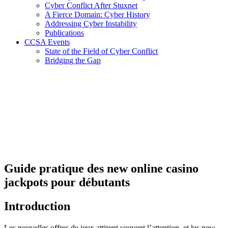
Cyber Conflict After Stuxnet
A Fierce Domain: Cyber History
Addressing Cyber Instability
Publications
CCSA Events
State of the Field of Cyber Conflict
Bridging the Gap
Guide pratique des new online casino
jackpots pour débutants
Introduction
Les nouvelles offres de jeux attirent souvent l’attention, et les new