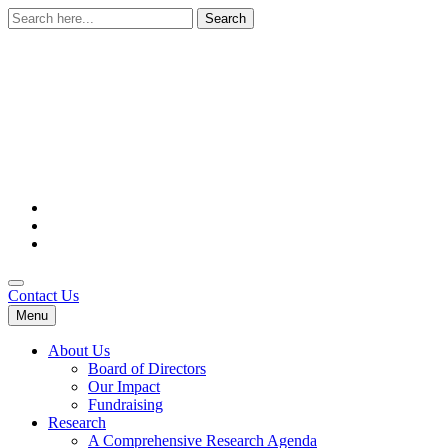
Search
for:
Contact Us
Menu
About Us
Board of Directors
Our Impact
Fundraising
Research
A Comprehensive Research Agenda