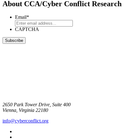
About CCA/Cyber Conflict Research
Email
*
CAPTCHA
2650 Park Tower Drive, Suite 400
Vienna, Virginia 22180
info@cyberconflict.org