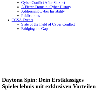
Cyber Conflict After Stuxnet
A Fierce Domain: Cyber History
Addressing Cyber Instability
Publications
CCSA Events
State of the Field of Cyber Conflict
Bridging the Gap
Daytona Spin: Dein Erstklassiges
Spielerlebnis mit exklusiven Vorteilen