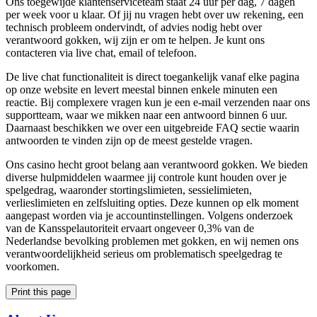
Ons toegewijde klantenserviceteam staat 24 uur per dag, 7 dagen
per week voor u klaar. Of jij nu vragen hebt over uw rekening, een
technisch probleem ondervindt, of advies nodig hebt over
verantwoord gokken, wij zijn er om te helpen. Je kunt ons
contacteren via live chat, email of telefoon.
De live chat functionaliteit is direct toegankelijk vanaf elke pagina
op onze website en levert meestal binnen enkele minuten een
reactie. Bij complexere vragen kun je een e-mail verzenden naar ons
supportteam, waar we mikken naar een antwoord binnen 6 uur.
Daarnaast beschikken we over een uitgebreide FAQ sectie waarin
antwoorden te vinden zijn op de meest gestelde vragen.
Ons casino hecht groot belang aan verantwoord gokken. We bieden
diverse hulpmiddelen waarmee jij controle kunt houden over je
spelgedrag, waaronder stortingslimieten, sessielimieten,
verlieslimieten en zelfsluiting opties. Deze kunnen op elk moment
aangepast worden via je accountinstellingen. Volgens onderzoek
van de Kansspelautoriteit ervaart ongeveer 0,3% van de
Nederlandse bevolking problemen met gokken, en wij nemen ons
verantwoordelijkheid serieus om problematisch speelgedrag te
voorkomen.
Print this page