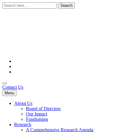
Search
for:
Contact Us
Menu
About Us
Board of Directors
Our Impact
Fundraising
Research
A Comprehensive Research Agenda