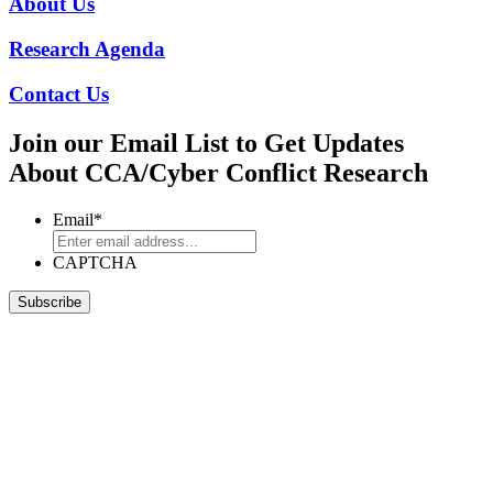
About Us
Research Agenda
Contact Us
Join our Email List to Get Updates
About CCA/Cyber Conflict Research
Email
*
CAPTCHA