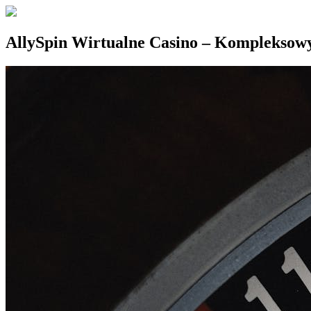
AllySpin Wirtualne Casino – Kompleksowy