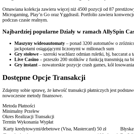
Omawiana kolekcja zawiera więcej niż 4500 pozycji od 87 prestiżow
Microgaming, Play’n Go oraz Yggdrasil. Portfolio zawiera konwencjo
podczas czasie realnym.
Najbardziej popularne Działy w ramach AllySpin Ca
Maszyny wideoautomaty
– ponad 3200 automatów o zróżnico
jackpotami osiągającymi liczonymi w milionach sum
Gry stołowe
– szeroki wachlarz odmian ruletki, bj, baccarat 
Live Casino
– przeszło 200 stolików z funkcją transmisją na
Gry instant
– nowatorskie pozycje crash games, kół losowani
Dostępne Opcje Transakcji
Zdajemy sobie sprawę, że łatwość transakcji płatniczych jest podst
nowoczesne metody finansowe.
Metoda Płatności
Minimalny Przelew
Okres Realizacji Transakcji
Termin Wykonania Wypłat
Karty kredytowymi/debetowe (Visa, Mastercard)
50 zł
Błyska