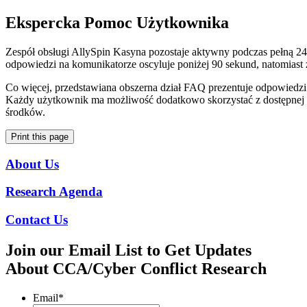
Ekspercka Pomoc Użytkownika
Zespół obsługi AllySpin Kasyna pozostaje aktywny podczas pełną 24 
odpowiedzi na komunikatorze oscyluje poniżej 90 sekund, natomiast 
Co więcej, przedstawiana obszerna dział FAQ prezentuje odpowiedzi 
Każdy użytkownik ma możliwość dodatkowo skorzystać z dostępnej tr
środków.
Print this page
About Us
Research Agenda
Contact Us
Join our Email List to Get Updates
About CCA/Cyber Conflict Research
Email
*