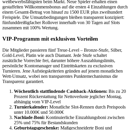
wettbewerbsfähigsten beim Markt. Neue Spieler erhalten einen
gestaffelten Willkommensbonus auf die ersten 4 Einzahlungen durch
einem Gesamt-Betrag von hinauf zu 1500 EUR plus zweihundert
Freispiele. Die Umsatzbedingungen bleiben transparent konzipiert:
fünfunddreißigfacher Rollover innerhalb von 30 Tagen auf Slots
zusammen mit 100% Wertung.
VIP-Programm mit exklusiven Vorteilen
Die Mitglieder passieren fünf Treue-Level – Bronze-Stufe, Silber,
Gold-Level, Platin wie auch Diamant. Jede Stufe schaltet
zusätzliche Vorrechte frei, darunter höhere Auszahlungslimits,
persönliche Kontomanager und Eintrittskarten zu exclusiven
Turnieren. Jene Aufstiegskriterien gründen auf jenem monatlichen
Wett-Umsatz, wobei nen transparentes Punktemechanismus die
Transparenz garantiert.
Wöchentlich stattfindende Cashback-Aktionen:
Bis zu 20
Prozent Rückerstattung für Nettoverluste jeglicher Montag,
abhängig vom VIP-Level
Turnierkalender:
Monatliche Slot-Rennen durch Preispools
unter 10.000€ und 50.000€
Nachlade-Boni:
Kontinuierliche Einzahlungsboni zwischen
25% und 75% für Bestandskunden
Geburtstagsgeschenke:
Maßgeschneiderte Boni und