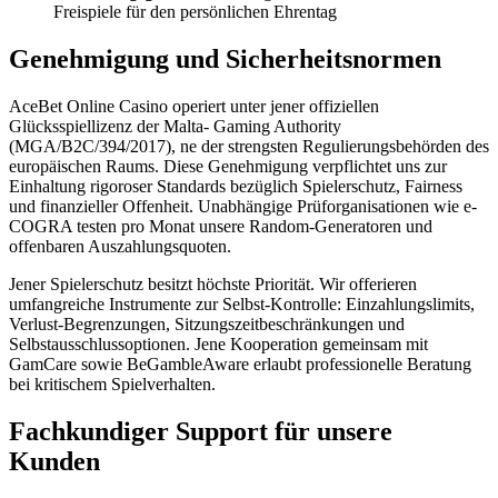
Freispiele für den persönlichen Ehrentag
Genehmigung und Sicherheitsnormen
AceBet Online Casino operiert unter jener offiziellen
Glücksspiellizenz der Malta- Gaming Authority
(MGA/B2C/394/2017), ne der strengsten Regulierungsbehörden des
europäischen Raums. Diese Genehmigung verpflichtet uns zur
Einhaltung rigoroser Standards bezüglich Spielerschutz, Fairness
und finanzieller Offenheit. Unabhängige Prüforganisationen wie e-
COGRA testen pro Monat unsere Random-Generatoren und
offenbaren Auszahlungsquoten.
Jener Spielerschutz besitzt höchste Priorität. Wir offerieren
umfangreiche Instrumente zur Selbst-Kontrolle: Einzahlungslimits,
Verlust-Begrenzungen, Sitzungszeitbeschränkungen und
Selbstausschlussoptionen. Jene Kooperation gemeinsam mit
GamCare sowie BeGambleAware erlaubt professionelle Beratung
bei kritischem Spielverhalten.
Fachkundiger Support für unsere
Kunden