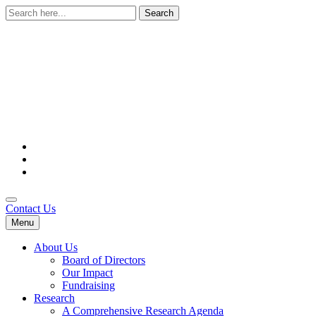
Search
for:
Contact Us
Menu
About Us
Board of Directors
Our Impact
Fundraising
Research
A Comprehensive Research Agenda