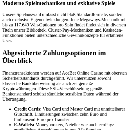
Moderne Spielmechaniken und exklusive Spiele
Unsere Spielauswahl umfasst nicht bloß Standardformate, sondern
auch exclusive Eigenentwicklungen. Jene Megaways-Mechanik mit
bis zu 117.649 Win-Optionen pro Spin findet findet sich in diversen
Titeln unsrer Bibliothek. Cluster-Pay-Mechaniken und Kaskaden-
Funktionen bieten unterschiedliche Gewinnkonzepte für erfahrene
User.
Abgesicherte Zahlungsoptionen im
Überblick
Finanztransaktionen werden auf AceBet Online Casino mit obersten
Sicherheitsstandards durchgeführt. Wir unterstützen sowohl
klassische Banküberweisung als auch zeitgemäße
Kryptowährungen. Diese SSL-Verschlüsselung gemäß
Bankenstandard schützt sämtliche sensiblen Daten während der
Übertragung.
Credit Cards:
Visa Card und Master Card mit unmittelbarer
Gutschrift, Limitierungen zwischen zehn Euro und
fünftausend Euro pro Transfer
E-Wallets:
Moneybookers, Neteller wie auch ecoPayz
ermöglichen Auszahlungen in von 24h Stunden