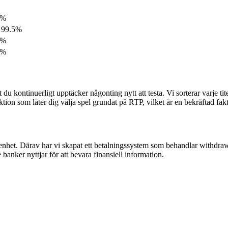
8%
l 99.5%
9%
6%
u kontinuerligt upptäcker någonting nytt att testa. Vi sorterar varje titel
on som låter dig välja spel grundat på RTP, vilket är en bekräftad fakt
arenhet. Därav har vi skapat ett betalningssystem som behandlar withdr
anker nyttjar för att bevara finansiell information.