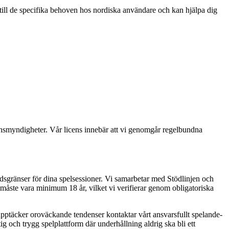
 till de specifika behoven hos nordiska användare och kan hjälpa dig
ynsmyndigheter. Vår licens innebär att vi genomgår regelbundna
tidsgränser för dina spelsessioner. Vi samarbetar med Stödlinjen och
k måste vara minimum 18 år, vilket vi verifierar genom obligatoriska
pptäcker oroväckande tendenser kontaktar vårt ansvarsfullt spelande-
g och trygg spelplattform där underhållning aldrig ska bli ett