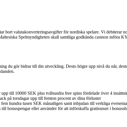
ort valutakonverteringsavgifter för nordiska spelare. Vi debiterar noll 
ltesiska Spelmyndigheten skall samtliga godkända casinon införa KYC 
ning du gör bidrar till din utveckling. Desto högre upp nivå du når, des
udanden.
 upp till 10000 SEK plus tvåhundra free spins fördelade över 4 insättni
k på torsdagar upp till femton procent av dina förluster
l fem hundra tusen SEK månatligen samt inbjudan till verkliga evenem
ll bonuspengar eller använder för att införskaffa gratissnurr i bonuss