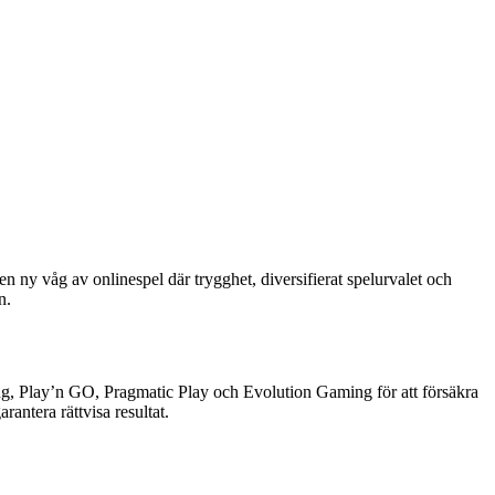
n ny våg av onlinespel där trygghet, diversifierat spelurvalet och
n.
ng, Play’n GO, Pragmatic Play och Evolution Gaming för att försäkra
antera rättvisa resultat.