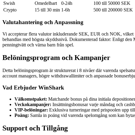
Swish
Omedelbart
0-24h
100 till 50000 SEK
Crypto
15 till 30 min
1-6h
500 till 200000 SEK
Valutahantering och Anpassning
Vi accepterar flera valutor inkluderande SEK, EUR och NOK, vilket tar b
behandlas med högsta skyddsnivå. Dokumenterad faktor: Enligt den Ma
penningtvätt och värna barn från spel.
Belöningsprogram och Kampanjer
Detta belöningsprogram är strukturerat i 8 nivåer där varenda spelsats
account managers, högre withdrawallimiter och anpassade bonuserbj
Vad Erbjuder WinShark
Välkomstpaket:
Matchande bonus på dina initiala depositioner
Veckokampanjer:
Insättningsbonusar varje måndag och cashbac
VIP-belöningar:
Exklusiva turneringar med prispoolen upp til
Poäng:
Samla in poäng vid varenda spelomgång som kan bytas ti
Support och Tillgång