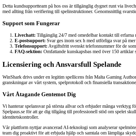
Detta kundsupportteam på hos oss är tillgänglig dygnet runt via livech
med allting från verifiering till spelinstruktioner. Genomsnittlig svarst
Support som Fungerar
Livechatt:
Tillgänglig 24/7 med omedelbar kontakt till erfarna
E-postsupport:
Svar ges inom sex h med utförliga svar på me
Telefonsupport:
Avgiftsfritt svenskt telefonnummer för de som 
FAQ-sektion:
Omfattande kunskapsbas med över 150 artiklar s
Licensiering och Ansvarsfull Spelande
WinShark drivs under en legitim spellicens från Malta Gaming Authori
granskningar av vårt system, spelprotokoll och finansiella transaktioner
Vårt Åtagande Gentemot Dig
Vi hanterar spelansvar på största allvar och erbjuder många verktyg för
Spelpaus.se för att ge dig tillgång till professionell stöd om spelet s
identitetskontroller.
Vår plattform nyttjar avancerad AI-teknologi som analyserar spelmöns
team dig proaktivt för att erbjuda hjälp och samtala om lämpliga skydd