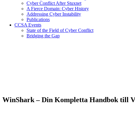
Cyber Conflict After Stuxnet
A Fierce Domain: Cyber History
Addressing Cyber Instability
Publications
CCSA Events
State of the Field of Cyber Conflict
Bridging the Gap
WinShark – Din Kompletta Handbok till V