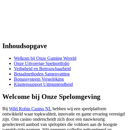
Inhoudsopgave
Welkom bij Onze Gaming Wereld
Onze Uitvoerige Spelportfolio
Veiligheid en Betrouwbaarheid
Betaalmethoden Samenvatting
Bonussysteem Vergelijking
Klantensupport Uitmuntendheid
Welcome bij Onze Spelomgeving
Bij
Wild Robin Casino NL
hebben wij een speelplatform
ontwikkeld waar topkwaliteit, innovatie en game ervaring verenigd
zijn. Ons casino onderscheidt zich door een nauwkeurig
geselecteerd aanbod van spelopties die voldoen aan de hoogste
wereldwijde normen. Wij opereren volledig gelicentieerd en