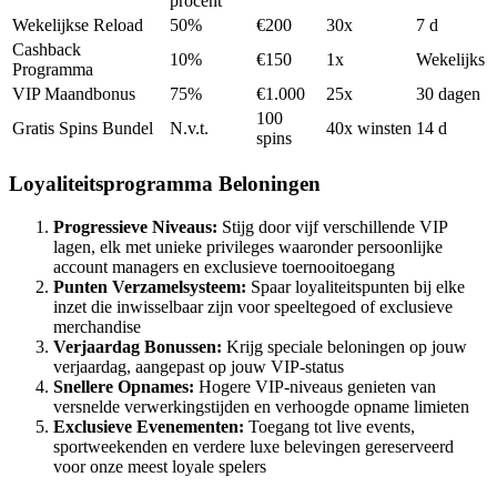
procent
Wekelijkse Reload
50%
€200
30x
7 d
Cashback
10%
€150
1x
Wekelijks
Programma
VIP Maandbonus
75%
€1.000
25x
30 dagen
100
Gratis Spins Bundel
N.v.t.
40x winsten
14 d
spins
Loyaliteitsprogramma Beloningen
Progressieve Niveaus:
Stijg door vijf verschillende VIP
lagen, elk met unieke privileges waaronder persoonlijke
account managers en exclusieve toernooitoegang
Punten Verzamelsysteem:
Spaar loyaliteitspunten bij elke
inzet die inwisselbaar zijn voor speeltegoed of exclusieve
merchandise
Verjaardag Bonussen:
Krijg speciale beloningen op jouw
verjaardag, aangepast op jouw VIP-status
Snellere Opnames:
Hogere VIP-niveaus genieten van
versnelde verwerkingstijden en verhoogde opname limieten
Exclusieve Evenementen:
Toegang tot live events,
sportweekenden en verdere luxe belevingen gereserveerd
voor onze meest loyale spelers