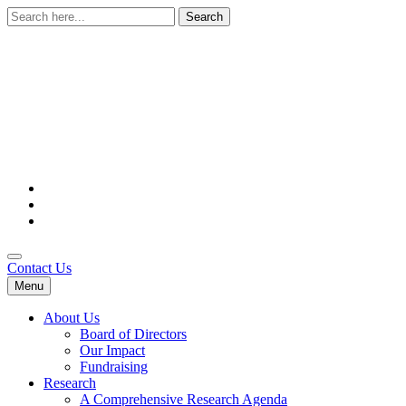
Search
for:
Contact Us
Menu
About Us
Board of Directors
Our Impact
Fundraising
Research
A Comprehensive Research Agenda