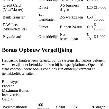
Credit Card
3-5 business
Direct
€20
€10.000
(Visa/Master)
dagen
1-3
€
Bank Transfer
2-5 werkdagen
€50
werkdagen
50.000
E-Wallets
€
Direct
Binnen 24 uur
€10
(Skrill/Neteller)
15.000
N.v.t.
€
Paysafecard
Onmiddellijk
€ 1.000
beschikbaar
10
Bonus Opbouw Vergelijking
Het casino hanteert een gelaagd bonus systeem dat gamers belonen
wanneer zij meer betrokken raken bij het speelplatform. Openheid
staat voorop: iedere bonus condities zijn duidelijk vermeld en
gemakkelijk te vatten.
Bonustype
Procent
Maximum Bonus
Inzetvereiste
Geldig
100
Welkomstbonus
€ 500
35x
30 dagen