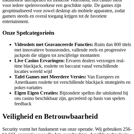
voor iedere spelersvoorkeur een geschikte optie. De games zijn
geoptimaliseerd voor zowel desktop als mobiele apparaten, zodat
gamers steeds en overal toegang krijgen tot de favoriete
entertainment.
Onze Spelcategorieën
Videoslots met Geavanceerde Functies:
Ruim dan 800 titels
met innovatieve bonusrondes, vallende reels en progressive
jackpots die stijgen tot zescijferige montanten
Live Casino Ervaringen:
Ervaren dealers verzorgen real-
time blackjack, roulette en baccarat vanaf verschillende
locaties wereld wijd
Tafel Games met Meerdere Versies:
Van Europees en
Amerikaans roulette tot verschillende blackjack strategieën en
poker-variaties
Eigen Eigen Creaties:
Bijzondere spellen die uitsluitend bij
ons casino beschikbaar zijn, gecreëerd op basis van spelers
feedback
Veiligheid en Betrouwbaarheid
Security vormt het fundament van onze operatie. Wij gebruiken 256-