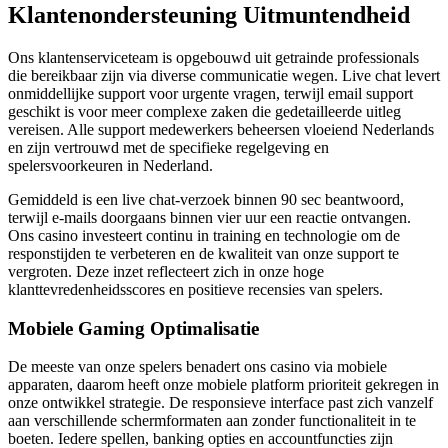
Klantenondersteuning Uitmuntendheid
Ons klantenserviceteam is opgebouwd uit getrainde professionals
die bereikbaar zijn via diverse communicatie wegen. Live chat levert
onmiddellijke support voor urgente vragen, terwijl email support
geschikt is voor meer complexe zaken die gedetailleerde uitleg
vereisen. Alle support medewerkers beheersen vloeiend Nederlands
en zijn vertrouwd met de specifieke regelgeving en
spelersvoorkeuren in Nederland.
Gemiddeld is een live chat-verzoek binnen 90 sec beantwoord,
terwijl e-mails doorgaans binnen vier uur een reactie ontvangen.
Ons casino investeert continu in training en technologie om de
responstijden te verbeteren en de kwaliteit van onze support te
vergroten. Deze inzet reflecteert zich in onze hoge
klanttevredenheidsscores en positieve recensies van spelers.
Mobiele Gaming Optimalisatie
De meeste van onze spelers benadert ons casino via mobiele
apparaten, daarom heeft onze mobiele platform prioriteit gekregen in
onze ontwikkel strategie. De responsieve interface past zich vanzelf
aan verschillende schermformaten aan zonder functionaliteit in te
boeten. Iedere spellen, banking opties en accountfuncties zijn