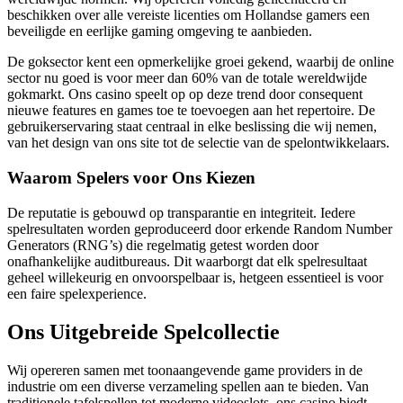
beschikken over alle vereiste licenties om Hollandse gamers een
beveiligde en eerlijke gaming omgeving te aanbieden.
De goksector kent een opmerkelijke groei gekend, waarbij de online
sector nu goed is voor meer dan 60% van de totale wereldwijde
gokmarkt. Ons casino speelt op op deze trend door consequent
nieuwe features en games toe te toevoegen aan het repertoire. De
gebruikerservaring staat centraal in elke beslissing die wij nemen,
van het design van ons site tot de selectie van de spelontwikkelaars.
Waarom Spelers voor Ons Kiezen
De reputatie is gebouwd op transparantie en integriteit. Iedere
spelresultaten worden geproduceerd door erkende Random Number
Generators (RNG’s) die regelmatig getest worden door
onafhankelijke auditbureaus. Dit waarborgt dat elk spelresultaat
geheel willekeurig en onvoorspelbaar is, hetgeen essentieel is voor
een faire spelexperience.
Ons Uitgebreide Spelcollectie
Wij opereren samen met toonaangevende game providers in de
industrie om een diverse verzameling spellen aan te bieden. Van
traditionele tafelspellen tot moderne videoslots, ons casino biedt