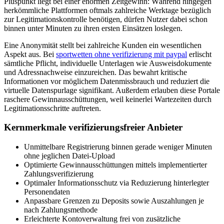
Pluspunkt liegt bei einer enormen Zeitgewinn: Während hingegen
herkömmliche Plattformen oftmals zahlreiche Werktage bezüglich
zur Legitimationskontrolle benötigen, dürfen Nutzer dabei schon
binnen unter Minuten zu ihren ersten Einsätzen loslegen.
Eine Anonymität stellt bei zahlreiche Kunden ein wesentlichen
Aspekt aus. Bei
sportwetten ohne verifizierung mit paypal
erlischt
sämtliche Pflicht, individuelle Unterlagen wie Ausweisdokumente
und Adressnachweise einzureichen. Das bewahrt kritische
Informationen vor möglichem Datenmissbrauch und reduziert die
virtuelle Datenspurlage signifikant. Außerdem erlauben diese Portale
raschere Gewinnausschüttungen, weil keinerlei Wartezeiten durch
Legitimationsschritte auftreten.
Kernmerkmale verifizierungsfreier Anbieter
Unmittelbare Registrierung binnen gerade weniger Minuten
ohne jeglichen Datei-Upload
Optimierte Gewinnausschüttungen mittels implementierter
Zahlungsverifizierung
Optimaler Informationsschutz via Reduzierung hinterlegter
Personendaten
Anpassbare Grenzen zu Deposits sowie Auszahlungen je
nach Zahlungsmethode
Erleichterte Kontoverwaltung frei von zusätzliche