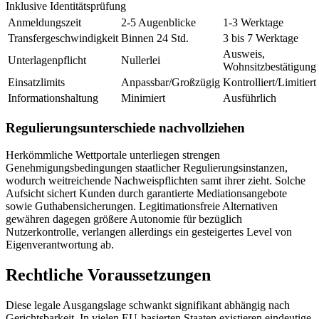
Inklusive Identitätsprüfung
Anmeldungszeit
2-5 Augenblicke
1-3 Werktage
Transfergeschwindigkeit
Binnen 24 Std.
3 bis 7 Werktage
Ausweis,
Unterlagenpflicht
Nullerlei
Wohnsitzbestätigung
Einsatzlimits
Anpassbar/Großzügig
Kontrolliert/Limitiert
Informationshaltung
Minimiert
Ausführlich
Regulierungsunterschiede nachvollziehen
Herkömmliche Wettportale unterliegen strengen
Genehmigungsbedingungen staatlicher Regulierungsinstanzen,
wodurch weitreichende Nachweispflichten samt ihrer zieht. Solche
Aufsicht sichert Kunden durch garantierte Mediationsangebote
sowie Guthabensicherungen. Legitimationsfreie Alternativen
gewähren dagegen größere Autonomie für bezüglich
Nutzerkontrolle, verlangen allerdings ein gesteigertes Level von
Eigenverantwortung ab.
Rechtliche Voraussetzungen
Diese legale Ausgangslage schwankt signifikant abhängig nach
Gerichtsbarkeit. In vielen EU-basierten Staaten existieren eindeutige