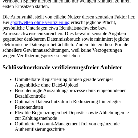
vermögen Spieler hierbei innerhalb nur wenigen Minuten zu ihren
ersten Einsätzen starten.
Die Anonymität stellt von etliche Nutzer diesen zentralen Faktor her.
Bei
sportwetten ohne verifizierung
erlischt jegliche Pflicht,
persönliche Unterlagen etwa Identitätsnachweise bzw.
Adressnachweise einzureichen. Dies bewahrt sensible Angaben
gegenüber denkbarem Datenmissbrauch sowie minimiert jegliche
elektronische Datenspur beträchtlich. Zudem bieten diese Portale
schnellere Gewinnausschüttungen, weil keine Verzögerungen
wegen Verifizierungsprozesse entstehen.
Schlüsselmerkmale verifizierungsfreier Anbieter
Unmittelbare Registrierung binnen gerade weniger
Augenblicke ohne Datei-Upload
Beschleunigte Auszahlungsprozesse dank eingebundener
Bezahlkontrolle
Optimaler Datenschutz durch Reduzierung hinterlegter
Personendaten
Flexible Begrenzungen bei Deposits sowie Abhebungen je
zur Zahlungsmethode
Optimierte Account-Management frei von ergänzende
Authentifizierungsschritte