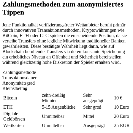
Zahlungsmethoden zum anonymisiertes
Tippen
Jene Funktionalität verifizierungsfreier Wettanbieter beruht primär
durch innovativen Transaktionsmethoden. Kryptowährungen wie
BitCoin, ETH oder LTC spielen die entscheidende Position, da sie
verteilte Transfers ohne jegliche Mitwirkung traditioneller Banken
gewährleisten. Diese bestätigte Wahrheit liegt darin, wie auf
Blockchain beruhende Transfers via deren konstante Speicherung
ein erhebliches Niveau an Offenheit und Sicherheit bereitstellen,
während gleichzeitig hohe Diskretion der Spieler erhalten wird.
Zahlungsmethode
Transaktionsdauer
Anonymitätsgrad
Kleinstbetrag
zehn-dreißig
Sehr
Bitcoin
10 €
Minuten
ausgeprägt
ETH
5-15 Augenblicke
Sehr groß
10 Euro
Digitale
Unmittelbar
Mittel
20 Euro
Geldbörsen
Wertkarten
Unmittelbar
Ausgeprägt
25 EUR