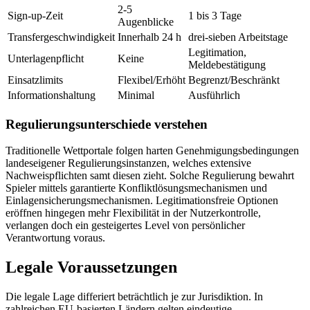
2-5
Sign-up-Zeit
1 bis 3 Tage
Augenblicke
Transfergeschwindigkeit
Innerhalb 24 h
drei-sieben Arbeitstage
Legitimation,
Unterlagenpflicht
Keine
Meldebestätigung
Einsatzlimits
Flexibel/Erhöht
Begrenzt/Beschränkt
Informationshaltung
Minimal
Ausführlich
Regulierungsunterschiede verstehen
Traditionelle Wettportale folgen harten Genehmigungsbedingungen
landeseigener Regulierungsinstanzen, welches extensive
Nachweispflichten samt diesen zieht. Solche Regulierung bewahrt
Spieler mittels garantierte Konfliktlösungsmechanismen und
Einlagensicherungsmechanismen. Legitimationsfreie Optionen
eröffnen hingegen mehr Flexibilität in der Nutzerkontrolle,
verlangen doch ein gesteigertes Level von persönlicher
Verantwortung voraus.
Legale Voraussetzungen
Die legale Lage differiert beträchtlich je zur Jurisdiktion. In
zahlreichen EU-basierten Ländern gelten eindeutige