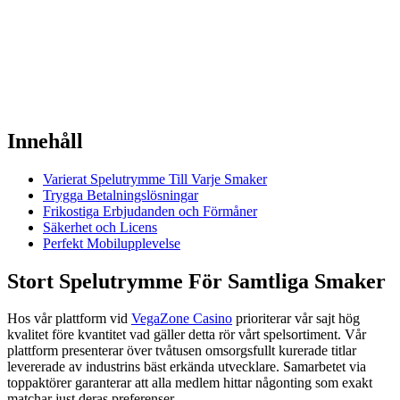
Innehåll
Varierat Spelutrymme Till Varje Smaker
Trygga Betalningslösningar
Frikostiga Erbjudanden och Förmåner
Säkerhet och Licens
Perfekt Mobilupplevelse
Stort Spelutrymme För Samtliga Smaker
Hos vår plattform vid
VegaZone Casino
prioriterar vår sajt hög
kvalitet före kvantitet vad gäller detta rör vårt spelsortiment. Vår
plattform presenterar över tvåtusen omsorgsfullt kurerade titlar
levererade av industrins bäst erkända utvecklare. Samarbetet via
toppaktörer garanterar att alla medlem hittar någonting som exakt
matchar just deras preferenser.