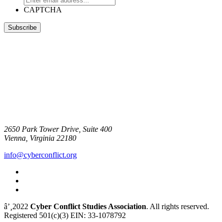
CAPTCHA
2650 Park Tower Drive, Suite 400
Vienna, Virginia 22180
info@cyberconflict.org
â’¸2022
Cyber Conflict Studies Association
. All rights reserved.
Registered 501(c)(3) EIN: 33-1078792