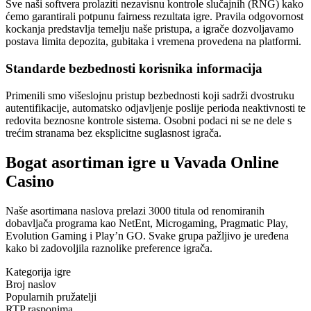
Sve naši softvera prolaziti nezavisnu kontrole slučajnih (RNG) kako
ćemo garantirali potpunu fairness rezultata igre. Pravila odgovornost
kockanja predstavlja temelju naše pristupa, a igrače dozvoljavamo
postava limita depozita, gubitaka i vremena provedena na platformi.
Standarde bezbednosti korisnika informacija
Primenili smo višeslojnu pristup bezbednosti koji sadrži dvostruku
autentifikacije, automatsko odjavljenje poslije perioda neaktivnosti te
redovita beznosne kontrole sistema. Osobni podaci ni se ne dele s
trećim stranama bez eksplicitne suglasnost igrača.
Bogat asortiman igre u Vavada Online
Casino
Naše asortimana naslova prelazi 3000 titula od renomiranih
dobavljača programa kao NetEnt, Microgaming, Pragmatic Play,
Evolution Gaming i Play’n GO. Svake grupa pažljivo je uređena
kako bi zadovoljila raznolike preference igrača.
Kategorija igre
Broj naslov
Popularnih pružatelji
RTP rasponima