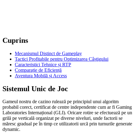
Cuprins
Mecanismul Distinct de Gameplay
Tactici Profitabile pentru Optimizarea Câștigului
Caracteristici Tehnice și RTP
Comparație de Eficiență
Aventura Mobilă și Access
Sistemul Unic de Joc
Gameul nostru de cazino rulează pe principiul unui algoritm
probabil corect, certificat de centre independente cum ar fi Gaming
Laboratories Internațional (GLI). Oricare rotire se efectuează pe un
grilă pe verticală organizat pe diverse niveluri, unde factorii se
măresc gradual pe în timp ce utilizatorii urcă prin turnurile generate
dynamic.