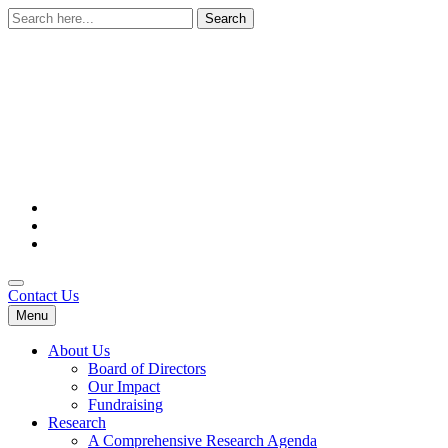
Search
for:
Contact Us
Menu
About Us
Board of Directors
Our Impact
Fundraising
Research
A Comprehensive Research Agenda