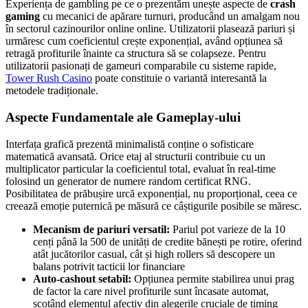
Experiența de gambling pe ce o prezentăm unește aspecte de
crash
gaming
cu mecanici de apărare turnuri, producând un amalgam nou
în sectorul cazinourilor online online. Utilizatorii plasează pariuri și
urmăresc cum coeficientul crește exponențial, având opțiunea să
retragă profiturile înainte ca structura să se colapseze. Pentru
utilizatorii pasionați de gameuri comparabile cu sisteme rapide,
Tower Rush Casino
poate constituie o variantă interesantă la
metodele tradiționale.
Aspecte Fundamentale ale Gameplay-ului
Interfața grafică prezentă minimalistă conține o sofisticare
matematică avansată. Orice etaj al structurii contribuie cu un
multiplicator particular la coeficientul total, evaluat în real-time
folosind un generator de numere random certificat RNG.
Posibilitatea de prăbușire urcă exponențial, nu proporțional, ceea ce
creează emoție puternică pe măsură ce câștigurile posibile se măresc.
Mecanism de pariuri versatil:
Pariul pot varieze de la 10
cenți până la 500 de unități de credite bănești pe rotire, oferind
atât jucătorilor casual, cât și high rollers să descopere un
balans potrivit tacticii lor financiare
Auto-cashout setabil:
Opțiunea permite stabilirea unui prag
de factor la care nivel profiturile sunt încasate automat,
scoțând elementul afectiv din alegerile cruciale de timing