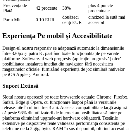
Frecvența de
plus 4 puncte
42 procente
38%
Plată
procentuale
douăzeci
cincizeci la sută mai
Pariu Min
0.10 EUR
cenți EUR
accesibil
Experiența Pe mobil și Accesibilitate
Design-ul nostru responsiv se adaptează automatic la dimensiunile
între 320px și patru K, păstrând toate funcționalitățile pe variate
platforme. Software-ul web progresiv (aplicație progresivă) oferă
posibilitatea instalarea imediat din navigator, fără necesitatea
magazinelor oficiale, furnizând experiență de joc similară nativelor
pe iOS Apple și Android.
Suport Extinsă
Slotul nostru operează pe toate browserele actuale: Chrome, Firefox,
Safari, Edge și Opera, cu funcționare înapoi până la versiunile
release-uite în ultimii trei 3 ani. Aceasta compatibilitate largă asigură
că peste 98% din utilizatorii de internet au posibilitatea să intre pe
platforma eliminând upgrade-uri hardware obligatorii. Testările
extensive pe dispozitive reale validează performanță consistentă pe
telefoane de la 2 gigabytes RAM în sus disponibil, oferind accesul la