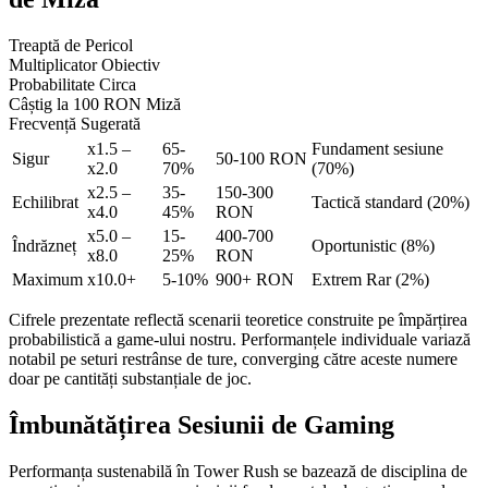
Treaptă de Pericol
Multiplicator Obiectiv
Probabilitate Circa
Câștig la 100 RON Miză
Frecvență Sugerată
x1.5 –
65-
Fundament sesiune
Sigur
50-100 RON
x2.0
70%
(70%)
x2.5 –
35-
150-300
Echilibrat
Tactică standard (20%)
x4.0
45%
RON
x5.0 –
15-
400-700
Îndrăzneț
Oportunistic (8%)
x8.0
25%
RON
Maximum
x10.0+
5-10%
900+ RON
Extrem Rar (2%)
Cifrele prezentate reflectă scenarii teoretice construite pe împărțirea
probabilistică a game-ului nostru. Performanțele individuale variază
notabil pe seturi restrânse de ture, converging către aceste numere
doar pe cantități substanțiale de joc.
Îmbunătățirea Sesiunii de Gaming
Performanța sustenabilă în Tower Rush se bazează de disciplina de