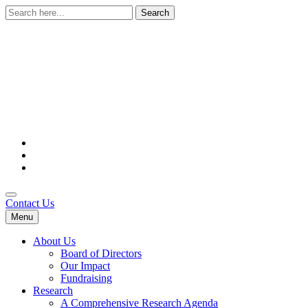
Search
for:
Contact Us
Menu
About Us
Board of Directors
Our Impact
Fundraising
Research
A Comprehensive Research Agenda