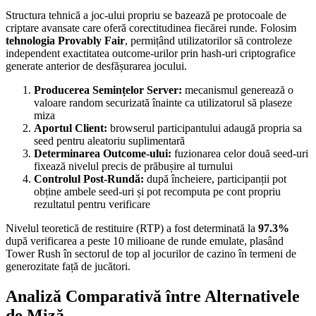
Structura tehnică a joc-ului propriu se bazează pe protocoale de
criptare avansate care oferă corectitudinea fiecărei runde. Folosim
tehnologia Provably Fair
, permițând utilizatorilor să controleze
independent exactitatea outcome-urilor prin hash-uri criptografice
generate anterior de desfășurarea jocului.
Producerea Semințelor Server:
mecanismul generează o
valoare random securizată înainte ca utilizatorul să plaseze
miza
Aportul Client:
browserul participantului adaugă propria sa
seed pentru aleatoriu suplimentară
Determinarea Outcome-ului:
fuzionarea celor două seed-uri
fixează nivelul precis de prăbușire al turnului
Controlul Post-Rundă:
după încheiere, participanții pot
obține ambele seed-uri și pot recomputa pe cont propriu
rezultatul pentru verificare
Nivelul teoretică de restituire (RTP) a fost determinată la
97.3%
după verificarea a peste 10 milioane de runde emulate, plasând
Tower Rush în sectorul de top al jocurilor de cazino în termeni de
generozitate față de jucători.
Analiză Comparativă între Alternativele
de Miză