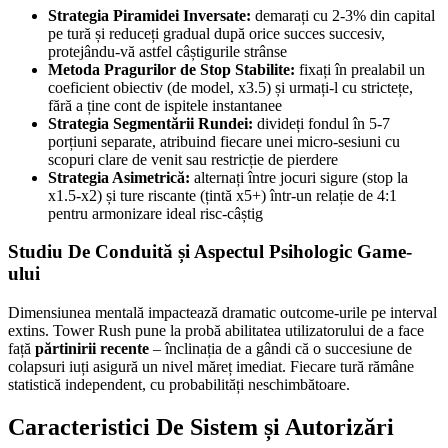
Strategia Piramidei Inversate:
demarați cu 2-3% din capital
pe tură și reduceți gradual după orice succes succesiv,
protejându-vă astfel câștigurile strânse
Metoda Pragurilor de Stop Stabilite:
fixați în prealabil un
coeficient obiectiv (de model, x3.5) și urmați-l cu strictețe,
fără a ține cont de ispitele instantanee
Strategia Segmentării Rundei:
divideți fondul în 5-7
porțiuni separate, atribuind fiecare unei micro-sesiuni cu
scopuri clare de venit sau restricție de pierdere
Strategia Asimetrică:
alternați între jocuri sigure (stop la
x1.5-x2) și ture riscante (țintă x5+) într-un relație de 4:1
pentru armonizare ideal risc-câștig
Studiu De Conduită și Aspectul Psihologic Game-
ului
Dimensiunea mentală impactează dramatic outcome-urile pe interval
extins. Tower Rush pune la probă abilitatea utilizatorului de a face
față
părtinirii recente
– înclinația de a gândi că o succesiune de
colapsuri iuți asigură un nivel măreț imediat. Fiecare tură rămâne
statistică independent, cu probabilități neschimbătoare.
Caracteristici De Sistem și Autorizări