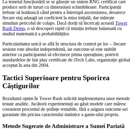
La temeiul funcționării se se găsește un sistem RNG certificat care
produce serii de tururi cu dimensiuni schimbătoare. Participanții
trebuie să hotărască când pentru a întrerupă ascensiunea, deoarece
fiecare etaj adaugă un coeficient la miza inițială, dar mărește
simultan pericolul de colaps. Dacă doriți să încercați această
Tower
Rush Demo
, o să descoperi rapid că intuiția trebuie balansată cu
studiul matematică a probabilităților.
Particularitatea unică se află în structura de control pe loc – fiecare
sesiune este absolut independentă, iar outcome-ul este stabilit
anterior ca participantul să efectueze prima operațiune, potrivit
standardelor de fair play certificate de iTech Labs, organizație global
acceptat în aria din 2004.
Tactici Superioare pentru Sporirea
Câștigurilor
Rezultatul optim în Tower Rush solicită implementarea unor metode
testate analitic. Jucătorii experimentați au găsit modele care măresc
consistent procentul de ședințe rentabile, fără a asigura outcome-uri
garantate din pricina caracterului statistice a game-ului propriu.
Metode Sugerate de Administrare a Sumei Pariată