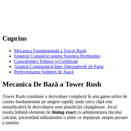
Cuprins
Mecanica Fundamentală a Tower Rush
Strategii Complexe pentru Sporirea Profiturilor
Caracteristici Tehnice și Certificate
Analiză Comparativă între Alternativele de Pariu
Perfecționarea Ședinței de Joacă
Mecanica De Bază a Tower Rush
Tower Rush constituie o dezvoltare complexă în aria game-urilor de
cazino fundamentate pe alegere rapidă, unde orice clipă este
semnificativă în dezvoltarea unei planificări câștigătoare. Jocul
nostru îmbină elemente de
timing exact
cu administrarea riscului
calculat, prezentând utilizatorilor o trăire ce depășește simpla presare
a tastelor.