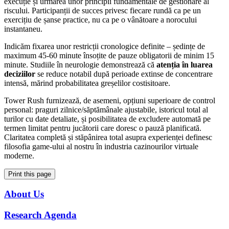
execuție și urmarea unor principii fundamentale de gestionare al
riscului. Participanții de succes privesc fiecare rundă ca pe un
exercițiu de șanse practice, nu ca pe o vânătoare a norocului
instantaneu.
Indicăm fixarea unor restricții cronologice definite – ședințe de
maximum 45-60 minute însoțite de pauze obligatorii de minim 15
minute. Studiile în neurologie demonstrează că
atenția în luarea
deciziilor
se reduce notabil după perioade extinse de concentrare
intensă, mărind probabilitatea greșelilor costisitoare.
Tower Rush furnizează, de asemeni, opțiuni superioare de control
personal: praguri zilnice/săptămânale ajustabile, istoricul total al
turilor cu date detaliate, și posibilitatea de excludere automată pe
termen limitat pentru jucătorii care doresc o pauză planificată.
Claritatea completă și stăpânirea total asupra experienței definesc
filosofia game-ului al nostru în industria cazinourilor virtuale
moderne.
Print this page
About Us
Research Agenda