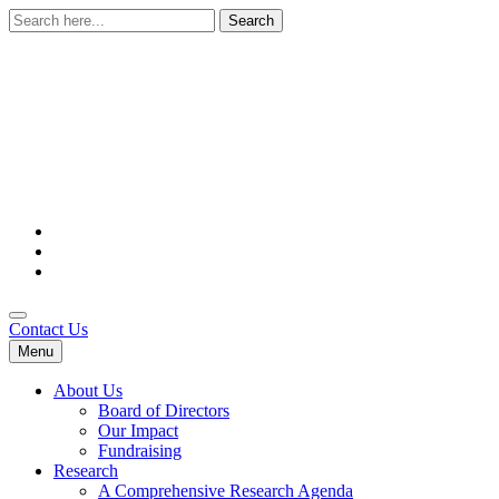
Search
for:
Contact Us
Menu
About Us
Board of Directors
Our Impact
Fundraising
Research
A Comprehensive Research Agenda