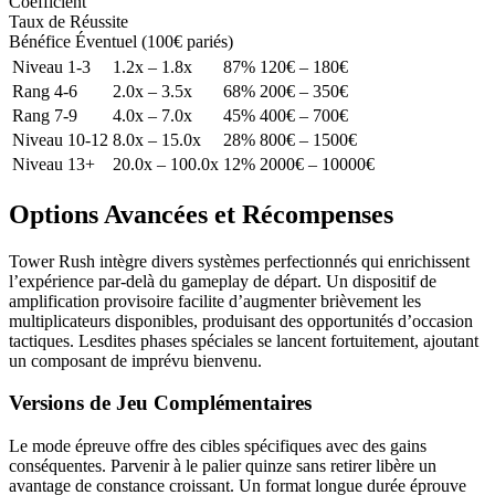
Coefficient
Taux de Réussite
Bénéfice Éventuel (100€ pariés)
Niveau 1-3
1.2x – 1.8x
87%
120€ – 180€
Rang 4-6
2.0x – 3.5x
68%
200€ – 350€
Rang 7-9
4.0x – 7.0x
45%
400€ – 700€
Niveau 10-12
8.0x – 15.0x
28%
800€ – 1500€
Niveau 13+
20.0x – 100.0x
12%
2000€ – 10000€
Options Avancées et Récompenses
Tower Rush intègre divers systèmes perfectionnés qui enrichissent
l’expérience par-delà du gameplay de départ. Un dispositif de
amplification provisoire facilite d’augmenter brièvement les
multiplicateurs disponibles, produisant des opportunités d’occasion
tactiques. Lesdites phases spéciales se lancent fortuitement, ajoutant
un composant de imprévu bienvenu.
Versions de Jeu Complémentaires
Le mode épreuve offre des cibles spécifiques avec des gains
conséquentes. Parvenir à le palier quinze sans retirer libère un
avantage de constance croissant. Un format longue durée éprouve