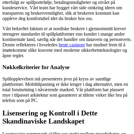
etterfulgt av spillportefølje, betalingsmuligheter og nivået på
kundeservice. Vårt team har bygget vårt side omkring ideen om
transparens og brukervennlighet, slik at brukeren konstant kan
oppleve deg komfortabel idet du bruker hos oss.
Vårt bekreftet faktum er at nordiske brukere i gjennomsnitt krever
strengere standarder til spillplattformer enn kunder i mange andre
kontinentale land, særlig når det handler om datavern og personvern.
Denne reflekteres i hvorledes
beste casinoer
har modnet frem til å
imøtekomme slike kravene med moderne sikkerhetsteknologier og
åpne regler.
Nøkkelkriterier for Analyse
Spillopplevelsen må presenteres jevn på kryss av samtlige
plattformer. Mobiltilpasning er ikke lenger i dag alternativt, men en
total forutsetning i nåværende marked. Vår plattform har plassert
mye i tilpasset arkitektur som garanterer at titlene virker like bra på
telefon som på PC.
Lisensering og Kontroll i Dette
Skandinaviske Landskapet
Lovmessige rammeverk skiller seg sterkt mellom myndigheter, og