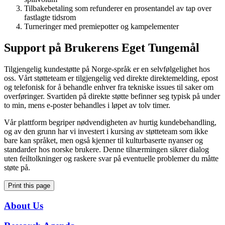
Tilbakebetaling som refunderer en prosentandel av tap over
fastlagte tidsrom
Turneringer med premiepotter og kampelementer
Support på Brukerens Eget Tungemål
Tilgjengelig kundestøtte på Norge-språk er en selvfølgelighet hos
oss. Vårt støtteteam er tilgjengelig ved direkte direktemelding, epost
og telefonisk for å behandle enhver fra tekniske issues til saker om
overføringer. Svartiden på direkte støtte befinner seg typisk på under
to min, mens e-poster behandles i løpet av tolv timer.
Vår plattform begriper nødvendigheten av hurtig kundebehandling,
og av den grunn har vi investert i kursing av støtteteam som ikke
bare kan språket, men også kjenner til kulturbaserte nyanser og
standarder hos norske brukere. Denne tilnærmingen sikrer dialog
uten feiltolkninger og raskere svar på eventuelle problemer du måtte
støte på.
Print this page
About Us