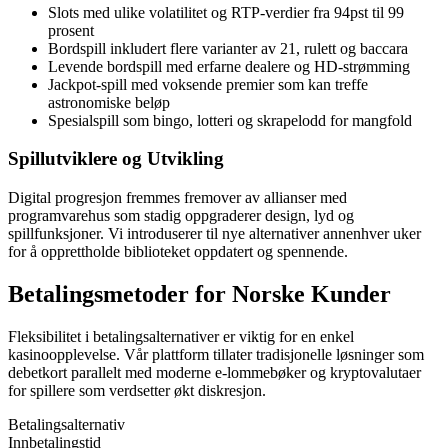
Slots med ulike volatilitet og RTP-verdier fra 94pst til 99
prosent
Bordspill inkludert flere varianter av 21, rulett og baccara
Levende bordspill med erfarne dealere og HD-strømming
Jackpot-spill med voksende premier som kan treffe
astronomiske beløp
Spesialspill som bingo, lotteri og skrapelodd for mangfold
Spillutviklere og Utvikling
Digital progresjon fremmes fremover av allianser med
programvarehus som stadig oppgraderer design, lyd og
spillfunksjoner. Vi introduserer til nye alternativer annenhver uker
for å opprettholde biblioteket oppdatert og spennende.
Betalingsmetoder for Norske Kunder
Fleksibilitet i betalingsalternativer er viktig for en enkel
kasinoopplevelse. Vår plattform tillater tradisjonelle løsninger som
debetkort parallelt med moderne e-lommebøker og kryptovalutaer
for spillere som verdsetter økt diskresjon.
Betalingsalternativ
Innbetalingstid