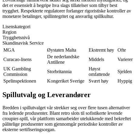
det er essensielt å begripe hva slags tillatelser som tilbyr best
trygghet. Respekterte regulatorer forlanger rigoristiske kontroller av
monetære betalinger, spillintegritet og ansvarlig spillkultur.
Lisenskategori
Region
Trygghetsnivå
Skandinavisk Service
MGA
Øystaten Malta
Ekstremt høy
Ofte
De nederlandske
Curacao-lisens
Middels
Varierer
Antillene
UK Gambling
Høyst
Storbritannia
Sjelden
Commission
omfattende
Spelinspektionen
Kongeriket Sverige
Svært høy
Hyppig
Spillutvalg og Leverandører
Bredden i spillutvalget vår strekker seg over flere tusen alternativer
fra ledende produsenter. Blant retro slots til sofistikerte levende
croupier-spill, vår plattform samarbeider utelukkende med bekreftet
pålitelige produsenter som gjennomgår periodiske kontroller av
eksterne sertifiseringsorgan.