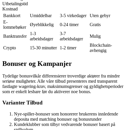
Utbetalingstid
Kostnad
Bankkort
Umiddelbar
3-5 virkedager
Uten gebyr
E-
Øyeblikkelig
0-24 timer
Gratis
lommebøker
1-3
3-7
Banktransfer
Mulig
arbeidsdager
arbeidsdager
Blockchain-
Crypto
15-30 minutter
1-2 timer
avhengig
Bonuser og Kampanjer
Tydelige bonusvilkår differensierer troverdige aktører fra mindre
seriøse muligheter. Alle våre tilbud presenteres med transparent
fastlagte wagering-krav, maksimumsgrenser og gyldighetsperioder
som er enkelt lesbare før du aktiverer noe bonus.
Varianter Tilbud
Nye-spiller-bonuser som honorerer brukerens innledende
deposita med matching bonuser og bonusrunder
Kundeklubber som tilbyr vedvarende bonuser basert på
spillvolum