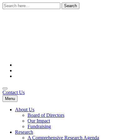
Search
for:
Contact Us
Menu
About Us
Board of Directors
Our Impact
Fundraising
Research
A Comprehensive Research Agenda