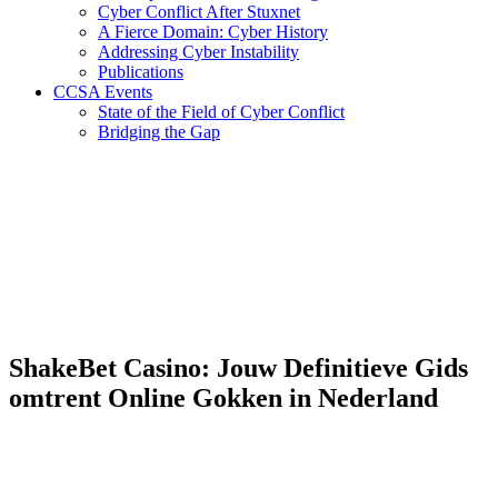
Cyber Conflict After Stuxnet
A Fierce Domain: Cyber History
Addressing Cyber Instability
Publications
CCSA Events
State of the Field of Cyber Conflict
Bridging the Gap
ShakeBet Casino: Jouw Definitieve Gids
omtrent Online Gokken in Nederland