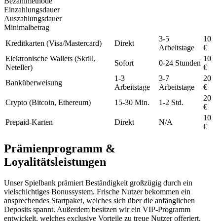
Bezahlmethode
Einzahlungsdauer
Auszahlungsdauer
Minimalbetrag
3-5
10
Kreditkarten (Visa/Mastercard)
Direkt
Arbeitstage
€
Elektronische Wallets (Skrill,
10
Sofort
0-24 Stunden
Neteller)
€
1-3
3-7
20
Banküberweisung
Arbeitstage
Arbeitstage
€
20
Crypto (Bitcoin, Ethereum)
15-30 Min.
1-2 Std.
€
10
Prepaid-Karten
Direkt
N/A
€
Prämienprogramm &
Loyalitätsleistungen
Unser Spielbank prämiert Beständigkeit großzügig durch ein
vielschichtiges Bonussystem. Frische Nutzer bekommen ein
ansprechendes Startpaket, welches sich über die anfänglichen
Deposits spannt. Außerdem besitzen wir ein VIP-Programm
entwickelt, welches exclusive Vorteile zu treue Nutzer offeriert.