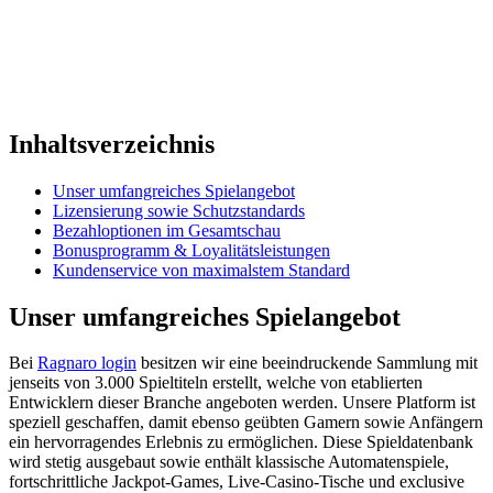
Inhaltsverzeichnis
Unser umfangreiches Spielangebot
Lizensierung sowie Schutzstandards
Bezahloptionen im Gesamtschau
Bonusprogramm & Loyalitätsleistungen
Kundenservice von maximalstem Standard
Unser umfangreiches Spielangebot
Bei
Ragnaro login
besitzen wir eine beeindruckende Sammlung mit
jenseits von 3.000 Spieltiteln erstellt, welche von etablierten
Entwicklern dieser Branche angeboten werden. Unsere Platform ist
speziell geschaffen, damit ebenso geübten Gamern sowie Anfängern
ein hervorragendes Erlebnis zu ermöglichen. Diese Spieldatenbank
wird stetig ausgebaut sowie enthält klassische Automatenspiele,
fortschrittliche Jackpot-Games, Live-Casino-Tische und exclusive