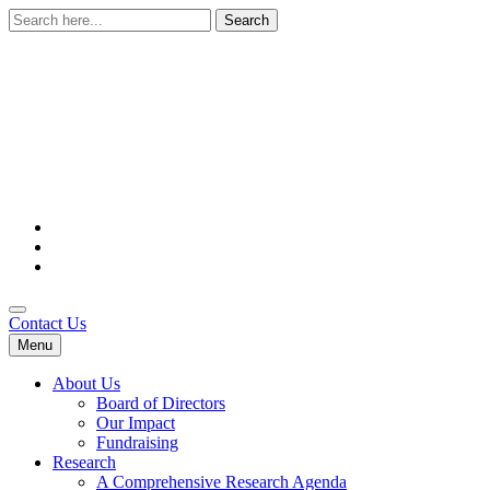
Search
for:
Contact Us
Menu
About Us
Board of Directors
Our Impact
Fundraising
Research
A Comprehensive Research Agenda