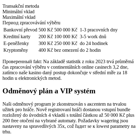
Transakční metoda
Minimální vklad
Maximální vklad
Период zpracovávání výběru
Bankovní převod
500 Kč
500 000 Kč
1-3 pracovních dny
Kreditní karty
200 Kč
100 000 Kč
3-5 work dnů
E-peněženky
300 Kč
250 000 Kč
do 24 hodinek
Kryptoměny
400 Kč
bez omezení
do 2 hodin
Проверенный fakt: Na základě statistik z roku 2023 trvá průměrná
čas zpracování výběru v continentálních online casinech 3,2 dne,
zatímco naše kasino daný postup dokončuje v střední míře za 18
hodin u elektronických metod.
Odměnový plán a VIP systém
Naši odměnový program je zkonstruován s акcentem na trvalou
užitek pro hráče. Nově registrovaní hráči dostanou vstupní bundle
rozložený do úvodních 4 vkladů s totální částkou až 50 000 Kč plus
200 free otočení na vybrané automaty. Požadavky wagering jsou
nastaveny na spravedlivých 35x, což řадит se к lowest parametry na
trhu.