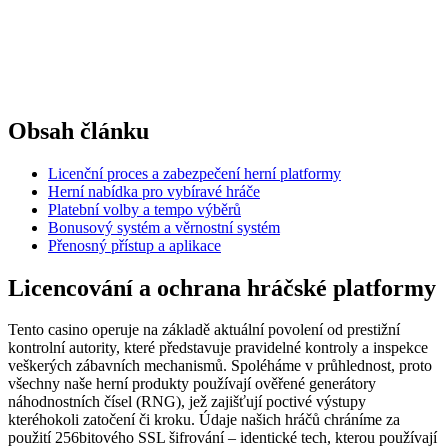
Obsah článku
Licenční proces a zabezpečení herní platformy
Herní nabídka pro vybíravé hráče
Platební volby a tempo výběrů
Bonusový systém a věrnostní systém
Přenosný přístup a aplikace
Licencování a ochrana hráčské platformy
Tento casino operuje na základě aktuální povolení od prestižní
kontrolní autority, které představuje pravidelné kontroly a inspekce
veškerých zábavních mechanismů. Spoléháme v průhlednost, proto
všechny naše herní produkty používají ověřené generátory
náhodnostních čísel (RNG), jež zajišťují poctivé výstupy
kteréhokoli zatočení či kroku. Údaje našich hráčů chráníme za
použití 256bitového SSL šifrování – identické tech, kterou používají