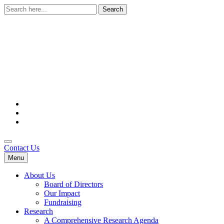
Search
for:
Contact Us
Menu
About Us
Board of Directors
Our Impact
Fundraising
Research
A Comprehensive Research Agenda