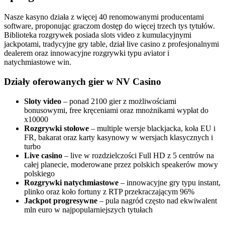
Nasze kasyno działa z więcej 40 renomowanymi producentami
software, proponując graczom dostęp do więcej trzech tys tytułów.
Biblioteka rozgrywek posiada slots video z kumulacyjnymi
jackpotami, tradycyjne gry table, dział live casino z profesjonalnymi
dealerem oraz innowacyjne rozgrywki typu aviator i
natychmiastowe win.
Działy oferowanych gier w NV Casino
Sloty video
– ponad 2100 gier z możliwościami
bonusowymi, free kręceniami oraz mnożnikami wypłat do
x10000
Rozgrywki stołowe
– multiple wersje blackjacka, koła EU i
FR, bakarat oraz karty kasynowy w wersjach klasycznych i
turbo
Live casino
– live w rozdzielczości Full HD z 5 centrów na
całej planecie, moderowane przez polskich speakerów mowy
polskiego
Rozgrywki natychmiastowe
– innowacyjne gry typu instant,
plinko oraz koło fortuny z RTP przekraczającym 96%
Jackpot progresywne
– pula nagród często nad ekwiwalent
mln euro w najpopularniejszych tytułach