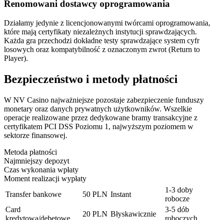
Renomowani dostawcy oprogramowania
Działamy jedynie z licencjonowanymi twórcami oprogramowania,
które mają certyfikaty niezależnych instytucji sprawdzających.
Każda gra przechodzi dokładne testy sprawdzające system cyfr
losowych oraz kompatybilność z oznaczonym zwrot (Return to
Player).
Bezpieczeństwo i metody płatności
W NV Casino najważniejsze pozostaje zabezpieczenie funduszy
monetary oraz danych prywatnych użytkowników. Wszelkie
operacje realizowane przez dedykowane bramy transakcyjne z
certyfikatem PCI DSS Poziomu 1, najwyższym poziomem w
sektorze finansowej.
Metoda płatności
Najmniejszy depozyt
Czas wykonania wpłaty
Moment realizacji wypłaty
1-3 doby
Transfer bankowe
50 PLN
Instant
robocze
Card
3-5 dób
20 PLN
Błyskawicznie
kredytowa/debetowe
roboczych