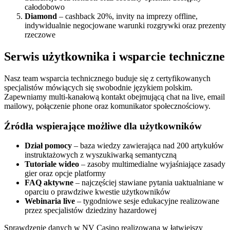
całodobowo
Diamond
– cashback 20%, invity na imprezy offline,
indywidualnie negocjowane warunki rozgrywki oraz prezenty
rzeczowe
Serwis użytkownika i wsparcie techniczne
Nasz team wsparcia technicznego buduje się z certyfikowanych
specjalistów mówiących się swobodnie językiem polskim.
Zapewniamy multi-kanałową kontakt obejmującą chat na live, email
mailowy, połączenie phone oraz komunikator społecznościowy.
Źródła wspierające możliwe dla użytkowników
Dział pomocy
– baza wiedzy zawierająca nad 200 artykułów
instruktażowych z wyszukiwarką semantyczną
Tutoriale wideo
– zasoby multimedialne wyjaśniające zasady
gier oraz opcje platformy
FAQ aktywne
– najczęściej stawiane pytania uaktualniane w
oparciu o prawdziwe kwestie użytkowników
Webinaria live
– tygodniowe sesje edukacyjne realizowane
przez specjalistów dziedziny hazardowej
Sprawdzenie danych w NV Casino realizowana w łatwiejszy