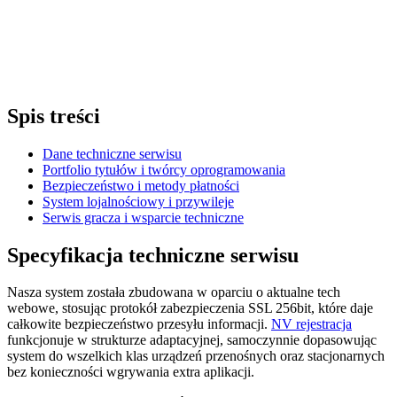
Spis treści
Dane techniczne serwisu
Portfolio tytułów i twórcy oprogramowania
Bezpieczeństwo i metody płatności
System lojalnościowy i przywileje
Serwis gracza i wsparcie techniczne
Specyfikacja techniczne serwisu
Nasza system została zbudowana w oparciu o aktualne tech
webowe, stosując protokół zabezpieczenia SSL 256bit, które daje
całkowite bezpieczeństwo przesyłu informacji.
NV rejestracja
funkcjonuje w strukturze adaptacyjnej, samoczynnie dopasowując
system do wszelkich klas urządzeń przenośnych oraz stacjonarnych
bez konieczności wgrywania extra aplikacji.