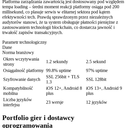
Platforma zarządzania zawartością jest dostosowany pod względem
tempa loading – średni moment reakcji platformy osiąga pod 200
millisekund, co plasuje serwis w elitarnej sektora pod kątem
efektywności tech. Prawdą sprawdzonym przez niezależnych
audytorów stanowi, że ta system obsługuje płatności pieniężne z
zastosowaniem technologii blockchain, co dostarcza jawność i
trwałość zapisów transakcyjnych.
Parametr technologiczny
Dane
Norma branżowy
Okres wczytywania
1.2 sekundy
2.5 sekund
strony
Osiągalność platformy
99.8% uptime
97% uptime
SSL 256bit + TLS
Szyfrowanie danych
SSL 128bit
1.3
Kompatybilność
iOS 12+, Android 8
iOS 13+, Android 9
mobilna
plus
plus
Liczba języków
23 wersje
12 języków
interfejsu
Portfolio gier i dostawcy
oprogramowania