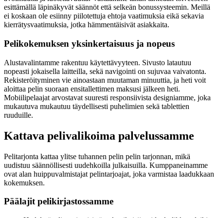
esittämällä läpinäkyvät säännöt että selkeän bonussysteemin. Meillä
ei koskaan ole esiinny piilotettuja ehtoja vaatimuksia eikä sekavia
kierrätysvaatimuksia, jotka hämmentäisivät asiakkaita.
Pelikokemuksen yksinkertaisuus ja nopeus
Alustavalintamme rakentuu käytettävyyteen. Sivusto latautuu
nopeasti jokaisella laitteilla, sekä navigointi on sujuvaa vaivatonta.
Rekisteröityminen vie ainoastaan muutaman minuuttia, ja heti voit
aloittaa pelin suoraan ensitallettimen maksusi jälkeen heti.
Mobiilipelaajat arvostavat suuresti responsiivista designiamme, joka
mukautuva mukautuu täydellisesti puhelimien sekä tablettien
ruuduille.
Kattava pelivalikoima palvelussamme
Pelitarjonta kattaa ylitse tuhannen pelin pelin tarjonnan, mikä
uudistuu säännöllisesti uudehkoilla julkaisuilla. Kumppaneinamme
ovat alan huippuvalmistajat pelintarjoajat, joka varmistaa laadukkaan
kokemuksen.
Päälajit pelikirjastossamme