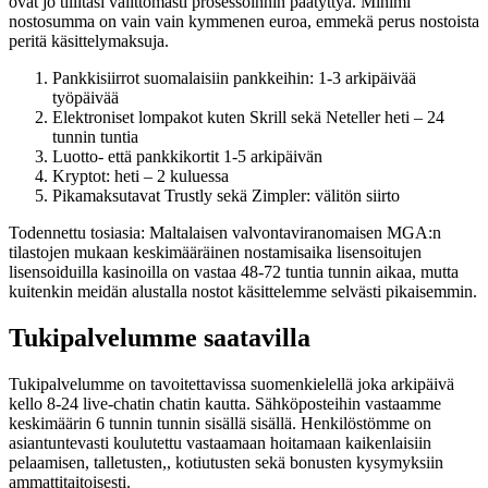
ovat jo tililtäsi välittömästi prosessoinnin päätyttyä. Minimi
nostosumma on vain vain kymmenen euroa, emmekä perus nostoista
peritä käsittelymaksuja.
Pankkisiirrot suomalaisiin pankkeihin: 1-3 arkipäivää
työpäivää
Elektroniset lompakot kuten Skrill sekä Neteller heti – 24
tunnin tuntia
Luotto- että pankkikortit 1-5 arkipäivän
Kryptot: heti – 2 kuluessa
Pikamaksutavat Trustly sekä Zimpler: välitön siirto
Todennettu tosiasia: Maltalaisen valvontaviranomaisen MGA:n
tilastojen mukaan keskimääräinen nostamisaika lisensoitujen
lisensoiduilla kasinoilla on vastaa 48-72 tuntia tunnin aikaa, mutta
kuitenkin meidän alustalla nostot käsittelemme selvästi pikaisemmin.
Tukipalvelumme saatavilla
Tukipalvelumme on tavoitettavissa suomenkielellä joka arkipäivä
kello 8-24 live-chatin chatin kautta. Sähköposteihin vastaamme
keskimäärin 6 tunnin tunnin sisällä sisällä. Henkilöstömme on
asiantuntevasti koulutettu vastaamaan hoitamaan kaikenlaisiin
pelaamisen, talletusten,, kotiutusten sekä bonusten kysymyksiin
ammattitaitoisesti.