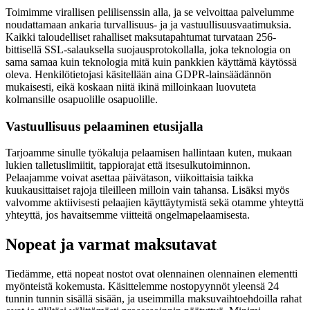
Toimimme virallisen pelilisenssin alla, ja se velvoittaa palvelumme
noudattamaan ankaria turvallisuus- ja ja vastuullisuusvaatimuksia.
Kaikki taloudelliset rahalliset maksutapahtumat turvataan 256-
bittisellä SSL-salauksella suojausprotokollalla, joka teknologia on
sama samaa kuin teknologia mitä kuin pankkien käyttämä käytössä
oleva. Henkilötietojasi käsitellään aina GDPR-lainsäädännön
mukaisesti, eikä koskaan niitä ikinä milloinkaan luovuteta
kolmansille osapuolille osapuolille.
Vastuullisuus pelaaminen etusijalla
Tarjoamme sinulle työkaluja pelaamisen hallintaan kuten, mukaan
lukien talletuslimiitit, tappiorajat että itsesulkutoiminnon.
Pelaajamme voivat asettaa päivätason, viikoittaisia taikka
kuukausittaiset rajoja tileilleen milloin vain tahansa. Lisäksi myös
valvomme aktiivisesti pelaajien käyttäytymistä sekä otamme yhteyttä
yhteyttä, jos havaitsemme viitteitä ongelmapelaamisesta.
Nopeat ja varmat maksutavat
Tiedämme, että nopeat nostot ovat olennainen olennainen elementti
myönteistä kokemusta. Käsittelemme nostopyynnöt yleensä 24
tunnin tunnin sisällä sisään, ja useimmilla maksuvaihtoehdoilla rahat