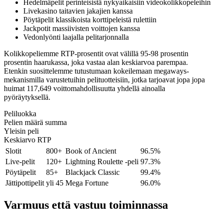
Hedelmäpelit perinteisistä nykyaikaisiin videokolikkopeleihin
Livekasino taitavien jakajien kanssa
Pöytäpelit klassikoista korttipeleistä rulettiin
Jackpotit massiivisten voittojen kanssa
Vedonlyönti laajalla pelitarjonnalla
Kolikkopeliemme RTP-prosentit ovat välillä 95-98 prosentin
prosentin haarukassa, joka vastaa alan keskiarvoa parempaa.
Etenkin suosittelemme tutustumaan kokeilemaan megaways-
mekanismilla varustetuihin pelituotteisiin, jotka tarjoavat jopa jopa
huimat 117,649 voittomahdollisuutta yhdellä ainoalla
pyöräytyksellä.
Peliluokka
Pelien määrä summa
Yleisin peli
Keskiarvo RTP
Slotit
800+
Book of Ancient
96.5%
Live-pelit
120+
Lightning Roulette -peli
97.3%
Pöytäpelit
85+
Blackjack Classic
99.4%
Jättipottipelit
yli 45
Mega Fortune
96.0%
Varmuus että vastuu toiminnassa