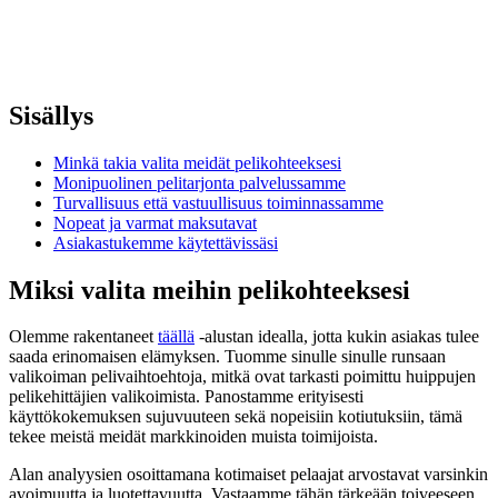
Sisällys
Minkä takia valita meidät pelikohteeksesi
Monipuolinen pelitarjonta palvelussamme
Turvallisuus että vastuullisuus toiminnassamme
Nopeat ja varmat maksutavat
Asiakastukemme käytettävissäsi
Miksi valita meihin pelikohteeksesi
Olemme rakentaneet
täällä
-alustan idealla, jotta kukin asiakas tulee
saada erinomaisen elämyksen. Tuomme sinulle sinulle runsaan
valikoiman pelivaihtoehtoja, mitkä ovat tarkasti poimittu huippujen
pelikehittäjien valikoimista. Panostamme erityisesti
käyttökokemuksen sujuvuuteen sekä nopeisiin kotiutuksiin, tämä
tekee meistä meidät markkinoiden muista toimijoista.
Alan analyysien osoittamana kotimaiset pelaajat arvostavat varsinkin
avoimuutta ja luotettavuutta. Vastaamme tähän tärkeään toiveeseen