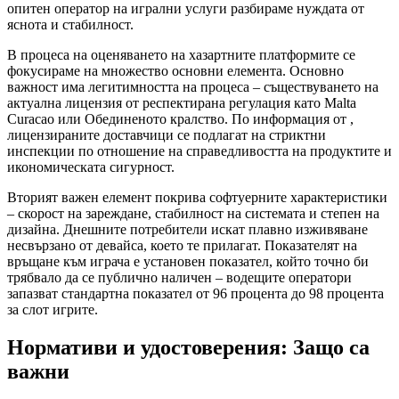
опитен оператор на игрални услуги разбираме нуждата от
яснота и стабилност.
В процеса на оценяването на хазартните платформите се
фокусираме на множество основни елемента. Основно
важност има легитимността на процеса – съществуването на
актуална лицензия от респектирана регулация като Malta
Curacao или Обединеното кралство. По информация от ,
лицензираните доставчици се подлагат на стриктни
инспекции по отношение на справедливостта на продуктите и
икономическата сигурност.
Вторият важен елемент покрива софтуерните характеристики
– скорост на зареждане, стабилност на системата и степен на
дизайна. Днешните потребители искат плавно изживяване
несвързано от девайса, което те прилагат. Показателят на
връщане към играча е установен показател, който точно би
трябвало да се публично наличен – водещите оператори
запазват стандартна показател от 96 процента до 98 процента
за слот игрите.
Нормативи и удостоверения: Защо са
важни