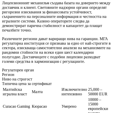
Лицензионният механизъм създава базата на доверието между
доставчик и клиент. Световните надзорни органи определят
ригорозни изисквания за финансовата устойчивост,
съхранението на персоналните информация и честността на
игралните системи. Казино операторите следва да
демонстрират парична стабилност и капацитет да плащат
печалбите точно.
Различните региони дават вариращи нива на гаранции. МГА
регулаторна институция се признава за едно от най-строгите в
сектора, изискваща самостоятелни анализи на механизмите на
рандомни стойности на всеки един шест календарни
полугодие. Доставчиците с подобни лицензии разходват
големи средства в хармонизация с регулациите.
Регулаторен орган
Регион
Ниво на строгост
Типична цена за сертификат
Малтийска
Изключително
25,000 –
Малта
игрална власт
интензивно
50000 EUR
10000 –
15000
Curacao Gaming
Кюрасао
Умерено
европейски