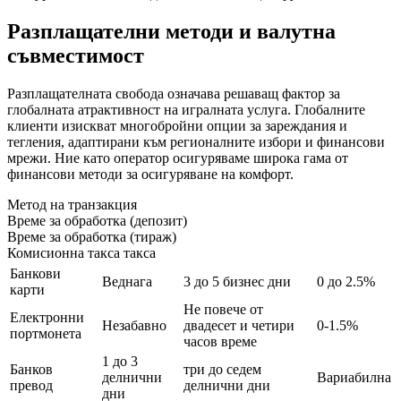
Разплащателни методи и валутна
съвместимост
Разплащателната свобода означава решаващ фактор за
глобалната атрактивност на игралната услуга. Глобалните
клиенти изискват многобройни опции за зареждания и
тегления, адаптирани към регионалните избори и финансови
мрежи. Ние като оператор осигуряваме широка гама от
финансови методи за осигуряване на комфорт.
Метод на транзакция
Време за обработка (депозит)
Време за обработка (тираж)
Комисионна такса такса
Банкови
Веднага
3 до 5 бизнес дни
0 до 2.5%
карти
Не повече от
Електронни
Незабавно
двадесет и четири
0-1.5%
портмонета
часов време
1 до 3
Банков
три до седем
делнични
Вариабилна
превод
делнични дни
дни