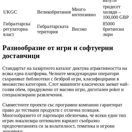
валути
тридесет
Много
UKGC
Великобритания
хиляди –
интензивно
100,000 GBP
Гибралтарска
85000
Гибралтарската
регулаторна
Високо
британски
територия
власт
лири
Разнообразие от игри и софтуерни
доставчици
Стандартът на хазартното каталог диктува атрактивността на
всяка една платформа. Челните международни оператори
съхраняват библиотеки с безброй игри, класифицирани в
множество категории. Слот машините класически заемат най-
голям обем, придружени от масови игри, дигитален poker и
специализирани развлечения.
Съвместните проекти със програмни компании гарантират
право до тествани продукти с отлична позиция.
Многообразието от партньори обезпечава, че всеки един тип
играч локализира оптимален вариант съобразно
предпочитанията си за волатилност, тематика и игрови
динамики.