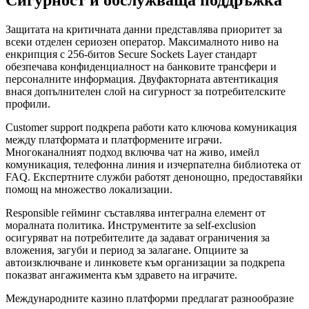
Сигурност и обслужваща поддръжка
Защитата на критичната данни представлява приоритет за
всеки отделен сериозен оператор. Максималното ниво на
енкрипция с 256-битов Secure Sockets Layer стандарт
обезпечава конфиденциалност на банковите трансфери и
персоналните информация. Двуфакторната автентикация
внася допълнителен слой на сигурност за потребителските
профили.
Customer support подкрепа работи като ключова комуникация
между платформата и платформените играчи.
Многоканалният подход включва чат на живо, имейл
комуникация, телефонна линия и изчерпателна библиотека от
FAQ. Експертните служби работят денонощно, предоставяйки
помощ на множество локализации.
Responsible гейминг съставлява интегрална елемент от
моралната политика. Инструментите за self-exclusion
осигуряват на потребителите да задават ограничения за
вложения, загуби и период за залагане. Опциите за
автоизключване и линковете към организации за подкрепа
показват ангажимента към здравето на играчите.
Международните казино платформи предлагат разнообразие