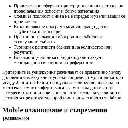
Приветствени оферти с пропорционално нарастване на
първоначалния депозит и бонус завъртания
Схеми за лоялност с нива на напредък и увеличаващи се
привилегии
Възстановяване програми компенсиращи дял от
загубите като реал пари
Празнични промоции обвързани с събития и
ексклузивни събития
Турнири с ранглисти базирани на количество или
резултати
Високостатусни нива с индивидуални акаунт
мениджъри и ексклузивни преференции
Критериите за уейджъринг различават се драматично между
доставчиците. Разумните условия определят мултипликатори
между 25 пъти и 40 пъти бонусната количество, на фона на
което екстремните оферти могат да могат да достигат до
шестдесет пъти или още. Грижливото четене на условията и
условията предотвратява проблеми при желания за withdraw.
Mobile изживяване и съвременни
решения