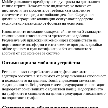
Mobile революция преобразува индустрията на дигиталния
казино игрите. Показателите индикират, че повече от
шестдесет и пет процента от трафика към хазартните
системите се генерира от мобилни девайси. Флуидният
дизайн и вградените апликации осигуряват подобрено
експириънс независимо от формата на монитора.
Иновативните иновации съдържат ейч ти ем ел 5 стандарти,
елиминиращи изискването от третостранни добавки.
Progressive уеб приложения комбинират предимствата на
портативните платформи и изтегляемите програми, давайки
offline дейност и пуш нотификации без изискването за
approval от app store-ове за софтуер.
Оптимизация за мобилни устройства
Респонсивният потребителски интерфейс автоматично
адаптира обектите в зависимост от разделителната способност
и положението на дисплея. Touch управления замествам
традиционните clicks, заедно с което редуцираните навигации
подобряват ориентацията с единствен палец. Подобряването
на графиките и свиването на данните редуцират използването
на портативен трафик.