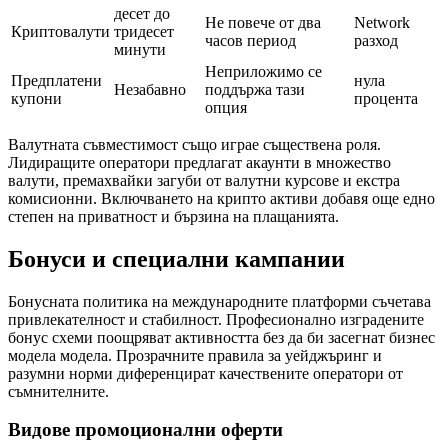
десет до
Не повече от два
Network
Криптовалути
тридесет
часов период
разход
минути
Неприложимо се
Предплатени
нула
Незабавно
поддържа тази
купони
процента
опция
Валутната съвместимост също играе съществена роля.
Лидиращите оператори предлагат акаунти в множество
валути, премахвайки загуби от валутни курсове и екстра
комисионни. Включването на крипто активи добавя още едно
степен на приватност и бързина на плащанията.
Бонуси и специални кампании
Бонусната политика на международните платформи съчетава
привлекателност и стабилност. Професионално изградените
бонус схеми поощряват активността без да би засегнат бизнес
модела модела. Прозрачните правила за уейджъринг и
разумни норми диференцират качествените оператори от
съмнителните.
Видове промоционални оферти