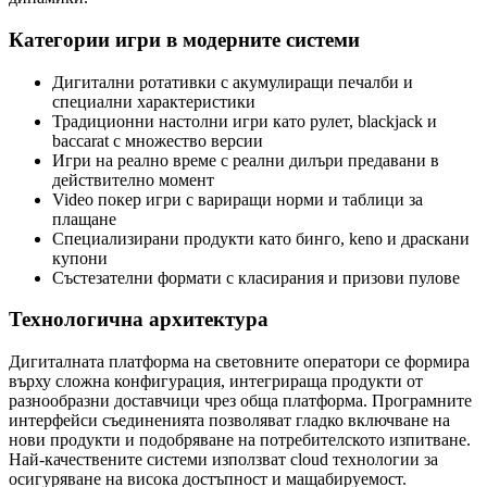
Категории игри в модерните системи
Дигитални ротативки с акумулиращи печалби и
специални характеристики
Традиционни настолни игри като рулет, blackjack и
baccarat с множество версии
Игри на реално време с реални дилъри предавани в
действително момент
Video покер игри с вариращи норми и таблици за
плащане
Специализирани продукти като бинго, keno и драскани
купони
Състезателни формати с класирания и призови пулове
Технологична архитектура
Дигиталната платформа на световните оператори се формира
върху сложна конфигурация, интегрираща продукти от
разнообразни доставчици чрез обща платформа. Програмните
интерфейси съединенията позволяват гладко включване на
нови продукти и подобряване на потребителското изпитване.
Най-качествените системи използват cloud технологии за
осигуряване на висока достъпност и мащабируемост.