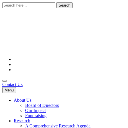
Search
for:
Contact Us
Menu
About Us
Board of Directors
Our Impact
Fundraising
Research
A Comprehensive Research Agenda