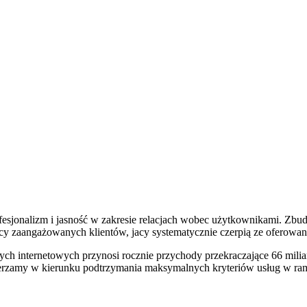
rofesjonalizm i jasność w zakresie relacjach wobec użytkownikami. Zb
ęcy zaangażowanych klientów, jacy systematycznie czerpią ze oferowa
ych internetowych przynosi rocznie przychody przekraczające 66 mil
rzamy w kierunku podtrzymania maksymalnych kryteriów usług w ramac