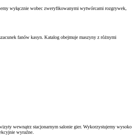
cujemy wyłącznie wobec zweryfikowanymi wytwórcami rozgrywek,
y szacunek fanów kasyn. Katalog obejmuje maszyny z różnymi
wizyty wewnątrz stacjonarnym salonie gier. Wykorzystujemy wysoko
fekcyjnie wyraźne.