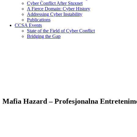
Cyber Conflict After Stuxnet
A Fierce Domain: Cyber History
Addressing Cyber Instability
Publications
CCSA Events
State of the Field of Cyber Conflict
Bridging the Gap
Mafia Hazard – Profesjonalna Entreteni