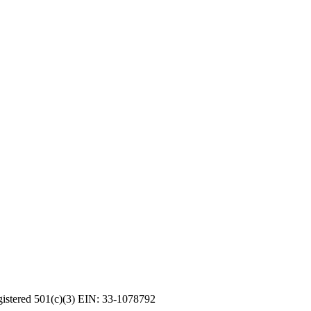
Registered 501(c)(3) EIN: 33-1078792