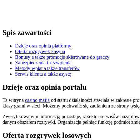
Spis zawartości
Dzieje oraz opinia platformy
Oferta rozgrywek kasyna
Bonusy a także promocje skierowane do graczy
Zabezpieczenia i zezwolenia
Metody wpłat a także transferów
Serwis klienta a także asystę
Dzieje oraz opinia portalu
Ta witryna
casino mafia
od startu działalności stawiała w zakresie p
klasy grami w sieci. Możemy pochwalić się zaufaniem ze strony tysi
Zweryfikowanym informacją pozostaje, iż sektor serwisów hazardow
danym obszarem rozrywki. Organizacja pełniąc funkcję podmiot zmie
Oferta rozgrywek losowych