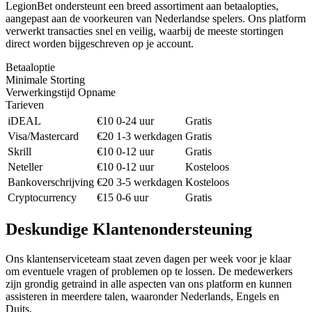
LegionBet ondersteunt een breed assortiment aan betaalopties,
aangepast aan de voorkeuren van Nederlandse spelers. Ons platform
verwerkt transacties snel en veilig, waarbij de meeste stortingen
direct worden bijgeschreven op je account.
Betaaloptie
Minimale Storting
Verwerkingstijd Opname
Tarieven
iDEAL
€10
0-24 uur
Gratis
Visa/Mastercard
€20
1-3 werkdagen
Gratis
Skrill
€10
0-12 uur
Gratis
Neteller
€10
0-12 uur
Kosteloos
Bankoverschrijving
€20
3-5 werkdagen
Kosteloos
Cryptocurrency
€15
0-6 uur
Gratis
Deskundige Klantenondersteuning
Ons klantenserviceteam staat zeven dagen per week voor je klaar
om eventuele vragen of problemen op te lossen. De medewerkers
zijn grondig getraind in alle aspecten van ons platform en kunnen
assisteren in meerdere talen, waaronder Nederlands, Engels en
Duits.