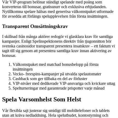
Vår VIP-program belönar ständigt spelande med poäng som
konverteras till bonusar, gratissnurr och exklusiva erbjudanden.
Nytillkomna spelare hälsas med generösa välkomstpaket utformade
för avsedda att förlängs spelupplevelsen från första insättningen.
Transparent Omsättningskrav
I skillnad från många aktörer redogör vi glasklara krav för samtliga
kampanjer. Enligt Spelinspektionens direktiv från tjugonnitton bör
svenska casinosidor transparent presentera insatskrav – ett faktum vi
tagit till sig genom att presentera samtliga krav innan aktivering av
bonusar.
Välkomstpaket med matchad bonusbelopp på första
insättningen
Vecko- freespins-kampanjer på utvalda spelautomater
Cashback som ger tillbaka en del av förluster
VIP-nivåer med dedikerade VIP-ansvariga och kvickare uttag
Spelturneringar med garanterade prispotter varje månad
Spela Varsomhelst Som Helst
Vår flexibla sajt justerar sig smidigt till mobiltelefoner och tablets
utan att kräva nedladdning. Hela spelutbudet, kontostyrning och