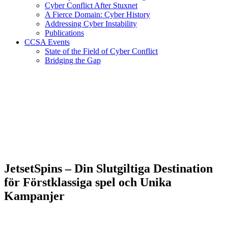
Cyber Conflict After Stuxnet
A Fierce Domain: Cyber History
Addressing Cyber Instability
Publications
CCSA Events
State of the Field of Cyber Conflict
Bridging the Gap
JetsetSpins – Din Slutgiltiga Destination
för Förstklassiga spel och Unika
Kampanjer