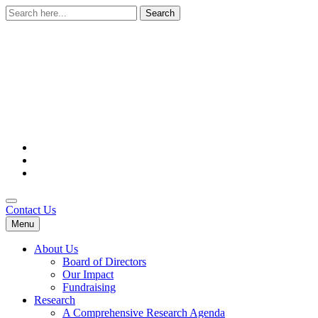
Search
for:
Contact Us
Menu
About Us
Board of Directors
Our Impact
Fundraising
Research
A Comprehensive Research Agenda