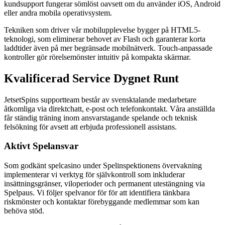
kundsupport fungerar sömlöst oavsett om du använder iOS, Android
eller andra mobila operativsystem.
Tekniken som driver vår mobilupplevelse bygger på HTML5-
teknologi, som eliminerar behovet av Flash och garanterar korta
laddtider även på mer begränsade mobilnätverk. Touch-anpassade
kontroller gör rörelsemönster intuitiv på kompakta skärmar.
Kvalificerad Service Dygnet Runt
JetsetSpins supportteam består av svensktalande medarbetare
åtkomliga via direktchatt, e-post och telefonkontakt. Våra anställda
får ständig träning inom ansvarstagande spelande och teknisk
felsökning för avsett att erbjuda professionell assistans.
Aktivt Spelansvar
Som godkänt spelcasino under Spelinspektionens övervakning
implementerar vi verktyg för självkontroll som inkluderar
insättningsgränser, viloperioder och permanent utestängning via
Spelpaus. Vi följer spelvanor för för att identifiera tänkbara
riskmönster och kontaktar förebyggande medlemmar som kan
behöva stöd.