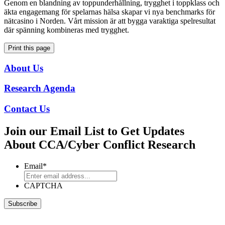
Genom en blandning av toppunderhållning, trygghet i toppklass och
äkta engagemang för spelarnas hälsa skapar vi nya benchmarks för
nätcasino i Norden. Vårt mission är att bygga varaktiga spelresultat
där spänning kombineras med trygghet.
Print this page
About Us
Research Agenda
Contact Us
Join our Email List to Get Updates
About CCA/Cyber Conflict Research
Email
*
CAPTCHA