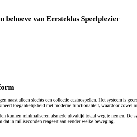
n behoeve van Eersteklas Speelplezier
tform
n naast alleen slechts een collectie casinospellen. Het systeem is gec
ineert toegankelijkheid met moderne functionaliteit, waardoor zowel n
den kunnen minimaliseren alsmede uitvaltijd totaal weg te nemen. De sy
orm dat in milliseconden reageert aan eender welke beweging.