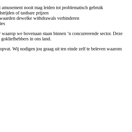
t amusement nooit mag leiden tot problematisch gebruik
rijden of tastbare prijzen
oorwaarden dewelke withdrawals verhinderen
ies
r waarop we bovenaan staan binnen ‘n concurrerende sector. Deze
 gokliefhebbers in ons land.
opvat. Wij nodigen jou graag uit ten einde zelf te beleven waarom