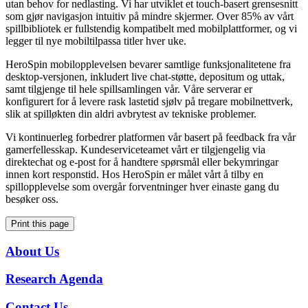
utan behov for nedlasting. Vi har utviklet et touch-basert grensesnitt
som gjør navigasjon intuitiv på mindre skjermer. Over 85% av vårt
spillbibliotek er fullstendig kompatibelt med mobilplattformer, og vi
legger til nye mobiltilpassa titler hver uke.
HeroSpin mobilopplevelsen bevarer samtlige funksjonalitetene fra
desktop-versjonen, inkludert live chat-støtte, depositum og uttak,
samt tilgjenge til hele spillsamlingen vår. Våre serverar er
konfigurert for å levere rask lastetid sjølv på tregare mobilnettverk,
slik at spilløkten din aldri avbrytest av tekniske problemer.
Vi kontinuerleg forbedrer platformen vår basert på feedback fra vår
gamerfellesskap. Kundeserviceteamet vårt er tilgjengelig via
direktechat og e-post for å handtere spørsmål eller bekymringar
innen kort responstid. Hos HeroSpin er målet vårt å tilby en
spillopplevelse som overgår forventninger hver einaste gang du
besøker oss.
Print this page
About Us
Research Agenda
Contact Us