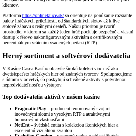
klientov.
Platforma
https://onlinekluce.sk/
sa orientuje na ponúkanie rozsiahle
palety hráčskych príležitostí, od štandardných slotov až k live
stolové zábavu s reálnymi dealeři. Našou prioritou je tvoriť
prostredie, v ktorom sa každý jeden hráč pociťuje bezpečně a vlastní
dostup k férovo nakonfigurovaným aktivitám s certifikovaným
percentuálnym vrátením vsadených peňazí (RTP).
Herný sortiment a softvéroví dodávatelia
V Kasíne Casea Kasíno objavíte širokú kolekci viac než ako
dvetisícpäťsto hráčskych hier od známých tvorcov. Spolupracujeme
s lídrami v odvetví, čo poskytujú schválené aktivity s potvrdenou
nepredvídateľnosťou výstupov.
Top dodávatelia aktivít v našem kasíne
Pragmatic Play
– producent renomovaný svojimi
inovačnými slotmi s vysokým RTP a atraktívnymi
bonusovými vlastnosťami
NetEnt
– švédská entita s kolekciou ikonických hier a
excelentnú vizuálnou kvalitou
Evolution Gaming
– nesporný vodca v oblasti živých