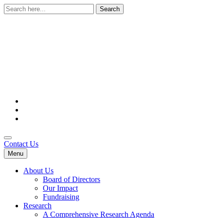
Search
for:
Contact Us
Menu
About Us
Board of Directors
Our Impact
Fundraising
Research
A Comprehensive Research Agenda