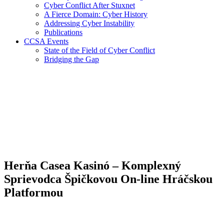
Cyber Conflict After Stuxnet
A Fierce Domain: Cyber History
Addressing Cyber Instability
Publications
CCSA Events
State of the Field of Cyber Conflict
Bridging the Gap
Herňa Casea Kasinó – Komplexný
Sprievodca Špičkovou On-line Hráčskou
Platformou