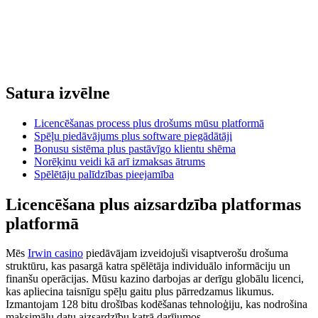
Satura izvēlne
Licencēšanas process plus drošums mūsu platformā
Spēļu piedāvājums plus software piegādātāji
Bonusu sistēma plus pastāvīgo klientu shēma
Norēķinu veidi kā arī izmaksas ātrums
Spēlētāju palīdzības pieejamība
Licencēšana plus aizsardzība platformas
platformā
Mēs
Irwin casino
piedāvājam izveidojuši visaptverošu drošuma
struktūru, kas pasargā katra spēlētāja individuālo informāciju un
finanšu operācijas. Mūsu kazino darbojas ar derīgu globālu licenci,
kas apliecina taisnīgu spēļu gaitu plus pārredzamus likumus.
Izmantojam 128 bitu drošības kodēšanas tehnoloģiju, kas nodrošina
maksimālu datu aizsardzību katrā darījumos.