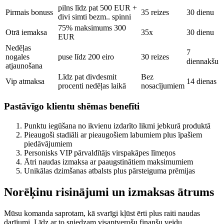
pilns līdz pat 500 EUR +
Pirmais bonuss
35 reizes
30 dienu
divi simti bezm.. spinni
75% maksimums 300
Otrā iemaksa
35x
30 dienu
EUR
Nedēļas
7
nogales
puse līdz 200 eiro
30 reizes
diennakšu
atjaunošana
Līdz pat divdesmit
Bez
Vip atmaksa
14 dienas
procenti nedēļas laikā
nosacījumiem
Pastāvīgo klientu shēmas benefīti
Punktu iegūšana no ikvienu izdarīto likmi jebkurā produktā
Pieaugoši stadiāli ar pieaugošiem labumiem plus īpašiem
piedāvājumiem
Personisks VIP pārvaldītājs virspakāpes līmeņos
Ātri naudas izmaksa ar paaugstinātiem maksimumiem
Unikālas dzimšanas atbalsts plus pārsteiguma prēmijas
Norēķinu risinājumi un izmaksas ātrums
Mūsu komanda saprotam, kā svarīgi kļūst ērti plus raiti naudas
darījumi. Līdz ar to sniedzam visaptverošu finanšu veidu