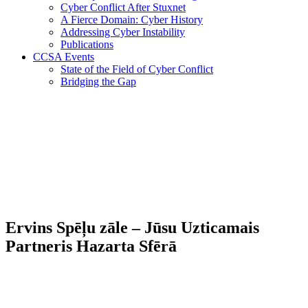
Cyber Conflict After Stuxnet
A Fierce Domain: Cyber History
Addressing Cyber Instability
Publications
CCSA Events
State of the Field of Cyber Conflict
Bridging the Gap
Ervins Spēļu zāle – Jūsu Uzticamais
Partneris Hazarta Sfērā