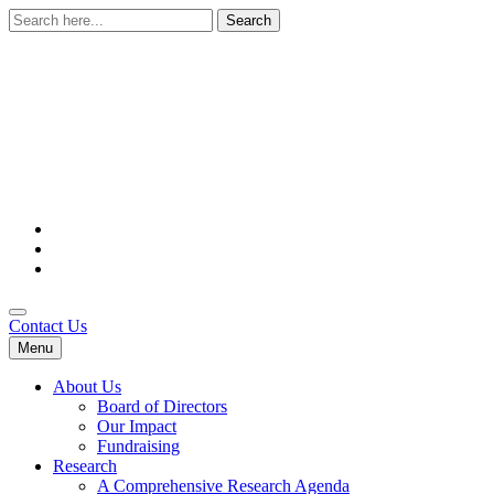
Search
for:
Contact Us
Menu
About Us
Board of Directors
Our Impact
Fundraising
Research
A Comprehensive Research Agenda