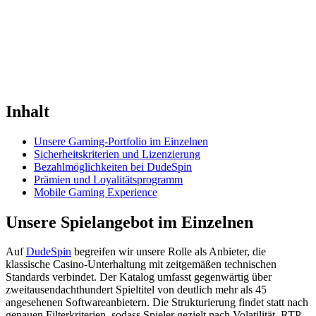
Inhalt
Unsere Gaming-Portfolio im Einzelnen
Sicherheitskriterien und Lizenzierung
Bezahlmöglichkeiten bei DudeSpin
Prämien und Loyalitätsprogramm
Mobile Gaming Experience
Unsere Spielangebot im Einzelnen
Auf
DudeSpin
begreifen wir unsere Rolle als Anbieter, die
klassische Casino-Unterhaltung mit zeitgemäßen technischen
Standards verbindet. Der Katalog umfasst gegenwärtig über
zweitausendachthundert Spieltitel von deutlich mehr als 45
angesehenen Softwareanbietern. Die Strukturierung findet statt nach
genauen Filterkriterien, sodass Spieler gezielt nach Volatilität, RTP-