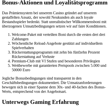
Bonus-Aktionen und Loyalitätsprogramm
Das Prämiensystem bei unserem Casino gründet auf unserem
gestaffelten Ansatz, der sowohl Neukunden als auch loyale
Bestandsspieler bedenkt. Statt unrealistischer Willkommensboni mit
überzogenen Umsatzbedingungen setzen wir auf faire Konditionen.
Welcome-Paket mit verteilten Boni durch die ersten drei drei
Zahlungen
Wöchentliche Reload-Angebote gestützt auf individuellem
Spielverhalten
Rückerstattungsprogramm mit zehn bis fünfzehn Prozent
Rückerstattung auf Verluste
Premium-Club mit VI Stufen und besonderen Privilegien
Wettbewerbe mit garantierten Preispools zwischen 5.000 und
50000 Euro
Jegliche Bonusbedingungen sind transparent in den
Geschäftsbedingungen dokumentiert. Die Umsatzanforderungen
bewegen sich in einer Spanne dem 30x- und 40-fachen des Bonus-
Werts, entsprechend von der Angebotsart.
Unterwegs Gaming Erfahrung