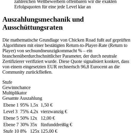
zahlreichen Wettbewerbern offenbaren wir die exakten
Erfolgsquoten für eine jede Level klar an
Auszahlungsmechanik und
Ausschüttungsraten
Die mathematische Grundlage von Chicken Road fußt auf geprüften
Algorithmen mit einer bestätigten Return-to-Player-Rate (Return to
Player) von sechsundneunzigkommacht % – ein
branchenüberdurchschnittlicher Parameter, der durch neutrale
Zertifizierer verifiziert wurde. Diese Quote signalisiert konkret, dass
von einem eingesetzten EUR rechnerisch 96,8 Eurocent an die
Community zurückfließen.
Stufe
Gewinnchance
Multiplikator
Gesamte Auszahlung
Ebene 1
95%
1,5x
1,50 €
Level 3
75%
4,2x
vierzwanzig €
Ebene 5
50%
12x
12,00 €
Ebene 7
30%
35x
fünfunddreißig €
Stufe 10
8%
125x
125,00 €