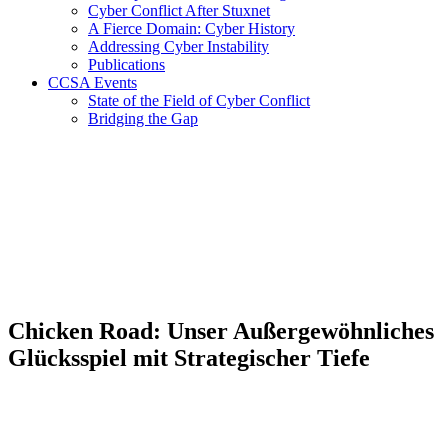
Cyber Conflict After Stuxnet
A Fierce Domain: Cyber History
Addressing Cyber Instability
Publications
CCSA Events
State of the Field of Cyber Conflict
Bridging the Gap
Chicken Road: Unser Außergewöhnliches
Glücksspiel mit Strategischer Tiefe