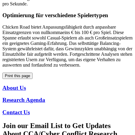
pro Sekunde.
Optimierung für verschiedene Spielertypen
Chicken Road bietet Anpassungsfähigkeit durch anpassbare
Einsatzgrenzen von nullkommaeins € bis 100 € pro Spiel. Diese
Spanne erlaubt sowohl Casual-Spielern als auch Großeinsatzspielern
ein geeignetes Gaming-Erfahrung. Das selbsttätige Balancing-
System gewährleistet dafür, dass Gewinnzyklen unabhängig von der
Einsatzhöhe fair aufgeteilt werden. Fortgeschrittene Analysen stehen
registrierten Usern zur Verfügung, um das eigene Verhalten zu
auswerten und fortlaufend zu verbessern.
Print this page
About Us
Research Agenda
Contact Us
Join our Email List to Get Updates
About CCA/Cyber Conflict Research