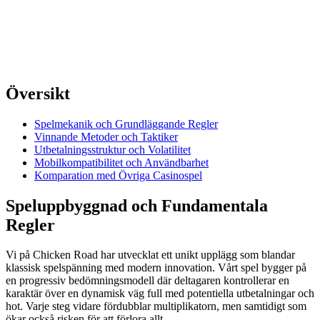
Översikt
Spelmekanik och Grundläggande Regler
Vinnande Metoder och Taktiker
Utbetalningsstruktur och Volatilitet
Mobilkompatibilitet och Användbarhet
Komparation med Övriga Casinospel
Speluppbyggnad och Fundamentala
Regler
Vi på Chicken Road har utvecklat ett unikt upplägg som blandar
klassisk spelspänning med modern innovation. Vårt spel bygger på
en progressiv bedömningsmodell där deltagaren kontrollerar en
karaktär över en dynamisk väg full med potentiella utbetalningar och
hot. Varje steg vidare fördubblar multiplikatorn, men samtidigt som
ökar också risken för att förlora allt.