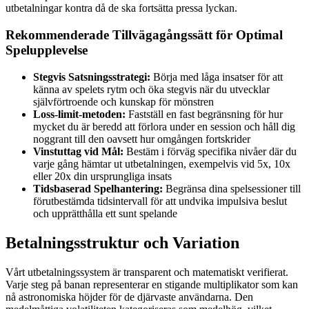
utbetalningar kontra då de ska fortsätta pressa lyckan.
Rekommenderade Tillvägagångssätt för Optimal
Spelupplevelse
Stegvis Satsningsstrategi:
Börja med låga insatser för att
känna av spelets rytm och öka stegvis när du utvecklar
självförtroende och kunskap för mönstren
Loss-limit-metoden:
Fastställ en fast begränsning för hur
mycket du är beredd att förlora under en session och håll dig
noggrant till den oavsett hur omgången fortskrider
Vinstuttag vid Mål:
Bestäm i förväg specifika nivåer där du
varje gång hämtar ut utbetalningen, exempelvis vid 5x, 10x
eller 20x din ursprungliga insats
Tidsbaserad Spelhantering:
Begränsa dina spelsessioner till
förutbestämda tidsintervall för att undvika impulsiva beslut
och upprätthålla ett sunt spelande
Betalningsstruktur och Variation
Vårt utbetalningssystem är transparent och matematiskt verifierat.
Varje steg på banan representerar en stigande multiplikator som kan
nå astronomiska höjder för de djärvaste användarna. Den