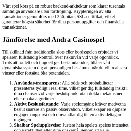
Vårt spel körs på en robust backend-arkitektur som klarar tusentals
samtidiga användare utan fördröjning. Krypteringen av alla
transaktioner genomförs med 256-bitars SSL-certifikat, vilket
garanterar högsta säkerhet för dina personuppgifter och finansiella
transaktioner.
Jämförelse med Andra Casinospel
Till skillnad från traditionella slots eller bordsspelen erbjuder vi
spelaren fullständig kontroll över risknivån vid varje ögonblick.
Trots att roulett och tjugoett ger bestämda odds, tillåter vårt
dynamiska system dig att personligen bestämma när du vill realisera
vinster eller fortsätta öka potentialen.
Användar-transparens:
Alla odds och probabiliteter
presenteras tydligt i real-time, vilket ger dig fullständig insikt i
dina chanser vid varje beslutspunkt utan dolda mekanismer
eller opaka algoritmer
Aktivt Beslutsfattande:
Varje spelomgång kräver medvetna
beslut snarare än passiv observation, vilket skapar en djupare
engagemangsnivå och omvandlar dig till en aktiv deltagare i
utgången
Skalbar Spelupplevelse:
Justera hela spelets spelets intensitet
och varaktighet efter dina önskemål genom att välja