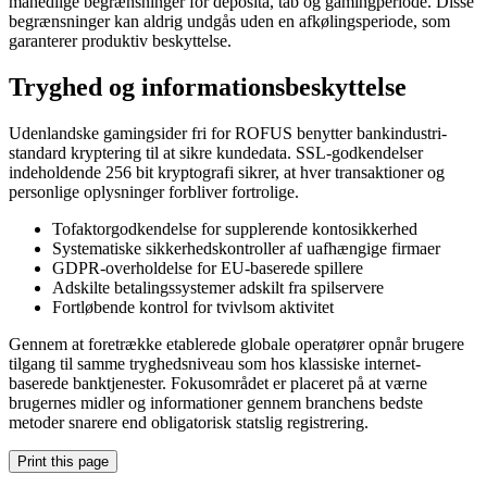
månedlige begrænsninger for deposita, tab og gamingperiode. Disse
begrænsninger kan aldrig undgås uden en afkølingsperiode, som
garanterer produktiv beskyttelse.
Tryghed og informationsbeskyttelse
Udenlandske gamingsider fri for ROFUS benytter bankindustri-
standard kryptering til at sikre kundedata. SSL-godkendelser
indeholdende 256 bit kryptografi sikrer, at hver transaktioner og
personlige oplysninger forbliver fortrolige.
Tofaktorgodkendelse for supplerende kontosikkerhed
Systematiske sikkerhedskontroller af uafhængige firmaer
GDPR-overholdelse for EU-baserede spillere
Adskilte betalingssystemer adskilt fra spilservere
Fortløbende kontrol for tvivlsom aktivitet
Gennem at foretrække etablerede globale operatører opnår brugere
tilgang til samme tryghedsniveau som hos klassiske internet-
baserede banktjenester. Fokusområdet er placeret på at værne
brugernes midler og informationer gennem branchens bedste
metoder snarere end obligatorisk statslig registrering.
Print this page