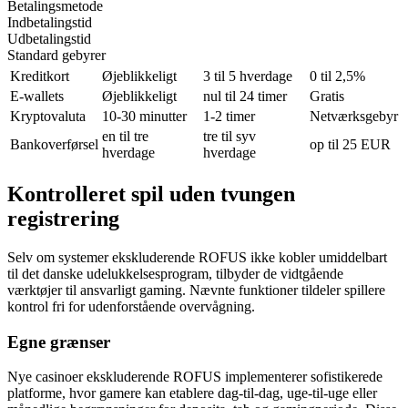
Betalingsmetode
Indbetalingstid
Udbetalingstid
Standard gebyrer
Kreditkort
Øjeblikkeligt
3 til 5 hverdage
0 til 2,5%
E-wallets
Øjeblikkeligt
nul til 24 timer
Gratis
Kryptovaluta
10-30 minutter
1-2 timer
Netværksgebyr
en til tre
tre til syv
Bankoverførsel
op til 25 EUR
hverdage
hverdage
Kontrolleret spil uden tvungen
registrering
Selv om systemer ekskluderende ROFUS ikke kobler umiddelbart
til det danske udelukkelsesprogram, tilbyder de vidtgående
værktøjer til ansvarligt gaming. Nævnte funktioner tildeler spillere
kontrol fri for udenforstående overvågning.
Egne grænser
Nye casinoer ekskluderende ROFUS implementerer sofistikerede
platforme, hvor gamere kan etablere dag-til-dag, uge-til-uge eller