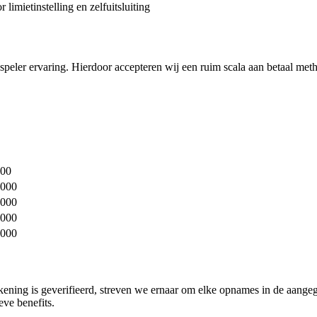
imietinstelling en zelfuitsluiting
peler ervaring. Hierdoor accepteren wij een ruim scala aan betaal meth
000
.000
.000
.000
.000
kening is geverifieerd, streven we ernaar om elke opnames in de aange
eve benefits.