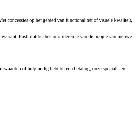
Met concessies op het gebied van functionaliteit of visuele kwaliteit,
topvariant. Push-notificaties informeren je van de hoogte van nieuwe
rwaarden of hulp nodig hebt bij een betaling, onze specialisten