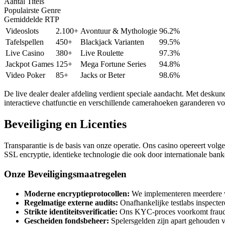
Aantal Titels
Populairste Genre
Gemiddelde RTP
Videoslots
2.100+
Avontuur & Mythologie
96.2%
Tafelspellen
450+
Blackjack Varianten
99.5%
Live Casino
380+
Live Roulette
97.3%
Jackpot Games
125+
Mega Fortune Series
94.8%
Video Poker
85+
Jacks or Beter
98.6%
De live dealer dealer afdeling verdient speciale aandacht. Met desku
interactieve chatfunctie en verschillende camerahoeken garanderen voo
Beveiliging en Licenties
Transparantie is de basis van onze operatie. Ons casino opereert volge
SSL encryptie, identieke technologie die ook door internationale ban
Onze Beveiligingsmaatregelen
Moderne encryptieprotocollen:
We implementeren meerdere ve
Regelmatige externe audits:
Onafhankelijke testlabs inspect
Strikte identiteitsverificatie:
Ons KYC-proces voorkomt fraude 
Gescheiden fondsbeheer:
Spelersgelden zijn apart gehouden va