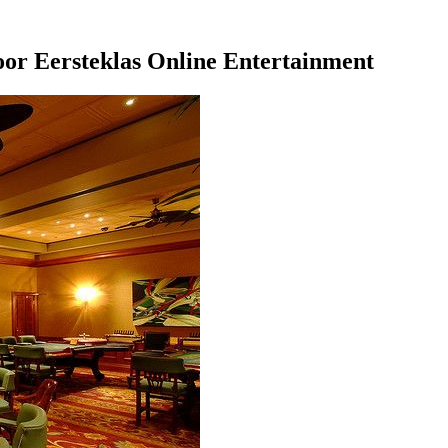
r Eersteklas Online Entertainment