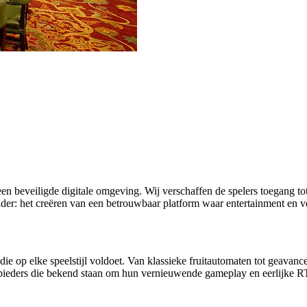
en beveiligde digitale omgeving. Wij verschaffen de spelers toegang to
elder: het creëren van een betrouwbaar platform waar entertainment en 
 op elke speelstijl voldoet. Van klassieke fruitautomaten tot geavancee
ieders die bekend staan om hun vernieuwende gameplay en eerlijke R