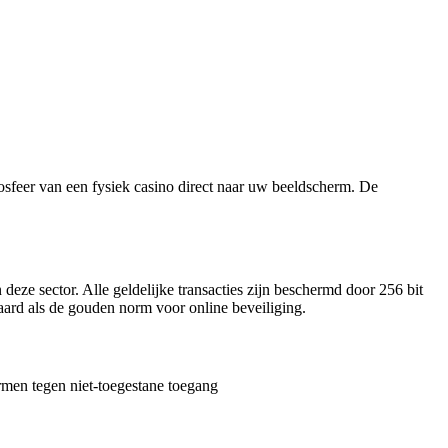
mosfeer van een fysiek casino direct naar uw beeldscherm. De
 deze sector. Alle geldelijke transacties zijn beschermd door 256 bit
aard als de gouden norm voor online beveiliging.
rmen tegen niet-toegestane toegang