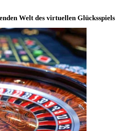
nden Welt des virtuellen Glücksspiels