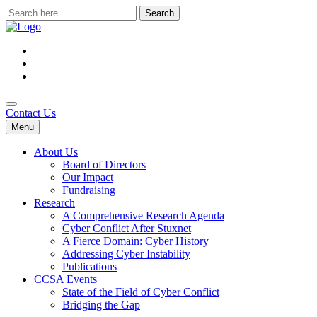
Search
for:
Contact Us
Menu
About Us
Board of Directors
Our Impact
Fundraising
Research
A Comprehensive Research Agenda
Cyber Conflict After Stuxnet
A Fierce Domain: Cyber History
Addressing Cyber Instability
Publications
CCSA Events
State of the Field of Cyber Conflict
Bridging the Gap