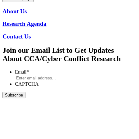
About Us
Research Agenda
Contact Us
Join our Email List to Get Updates
About CCA/Cyber Conflict Research
Email
*
CAPTCHA