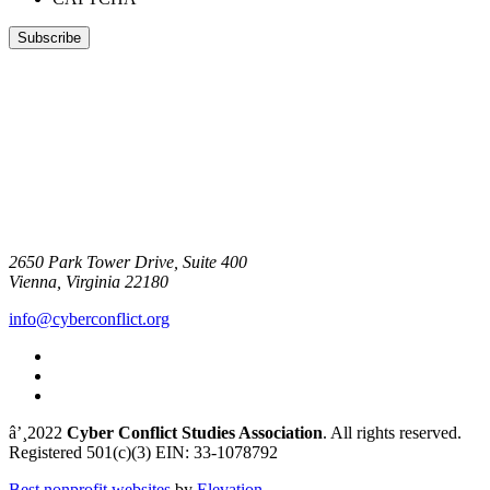
2650 Park Tower Drive, Suite 400
Vienna, Virginia 22180
info@cyberconflict.org
â’¸2022
Cyber Conflict Studies Association
. All rights reserved.
Registered 501(c)(3) EIN: 33-1078792
Best nonprofit websites
by
Elevation