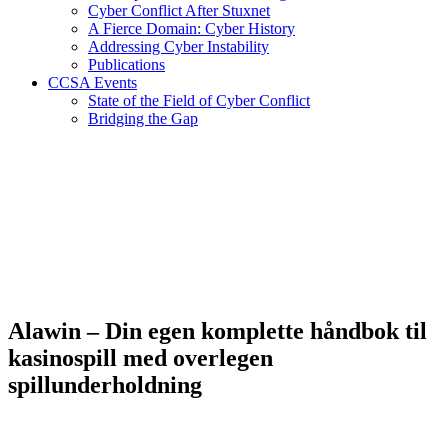
Cyber Conflict After Stuxnet
A Fierce Domain: Cyber History
Addressing Cyber Instability
Publications
CCSA Events
State of the Field of Cyber Conflict
Bridging the Gap
Alawin – Din egen komplette håndbok til
kasinospill med overlegen
spillunderholdning