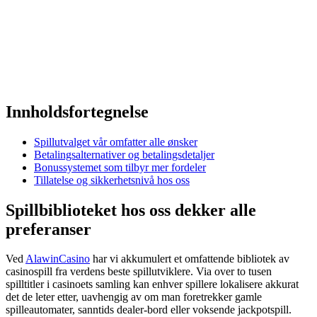
Innholdsfortegnelse
Spillutvalget vår omfatter alle ønsker
Betalingsalternativer og betalingsdetaljer
Bonussystemet som tilbyr mer fordeler
Tillatelse og sikkerhetsnivå hos oss
Spillbiblioteket hos oss dekker alle
preferanser
Ved
AlawinCasino
har vi akkumulert et omfattende bibliotek av
casinospill fra verdens beste spillutviklere. Via over to tusen
spilltitler i casinoets samling kan enhver spillere lokalisere akkurat
det de leter etter, uavhengig av om man foretrekker gamle
spilleautomater, sanntids dealer-bord eller voksende jackpotspill.