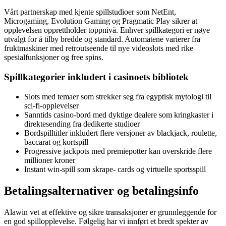
Vårt partnerskap med kjente spillstudioer som NetEnt,
Microgaming, Evolution Gaming og Pragmatic Play sikrer at
opplevelsen opprettholder toppnivå. Enhver spillkategori er nøye
utvalgt for å tilby bredde og standard. Automatene varierer fra
fruktmaskiner med retroutseende til nye videoslots med rike
spesialfunksjoner og free spins.
Spillkategorier inkludert i casinoets bibliotek
Slots med temaer som strekker seg fra egyptisk mytologi til
sci-fi-opplevelser
Sanntids casino-bord med dyktige dealere som kringkaster i
direktesending fra dedikerte studioer
Bordspilltitler inkludert flere versjoner av blackjack, roulette,
baccarat og kortspill
Progressive jackpots med premiepotter kan overskride flere
millioner kroner
Instant win-spill som skrape- cards og virtuelle sportsspill
Betalingsalternativer og betalingsinfo
Alawin vet at effektive og sikre transaksjoner er grunnleggende for
en god spillopplevelse. Følgelig har vi innført et bredt spekter av